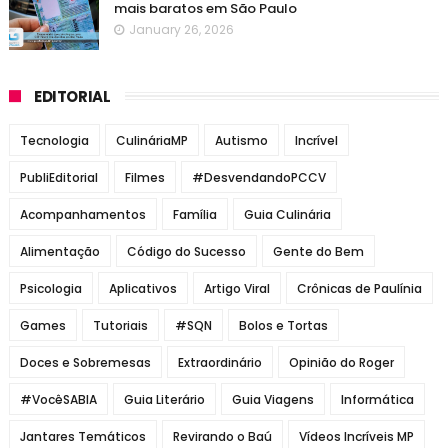
mais baratos em São Paulo
January 26, 2026
EDITORIAL
Tecnologia
CulináriaMP
Autismo
Incrível
PubliEditorial
Filmes
#DesvendandoPCCV
Acompanhamentos
Família
Guia Culinária
Alimentação
Código do Sucesso
Gente do Bem
Psicologia
Aplicativos
Artigo Viral
Crônicas de Paulínia
Games
Tutoriais
#SQN
Bolos e Tortas
Doces e Sobremesas
Extraordinário
Opinião do Roger
#VocêSABIA
Guia Literário
Guia Viagens
Informática
Jantares Temáticos
Revirando o Baú
Vídeos Incríveis MP