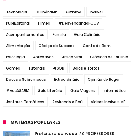
Tecnologia
CulináriaMP
Autismo
Incrível
PubliEditorial
Filmes
#DesvendandoPCCV
Acompanhamentos
Família
Guia Culinária
Alimentação
Código do Sucesso
Gente do Bem
Psicologia
Aplicativos
Artigo Viral
Crônicas de Paulínia
Games
Tutoriais
#SQN
Bolos e Tortas
Doces e Sobremesas
Extraordinário
Opinião do Roger
#VocêSABIA
Guia Literário
Guia Viagens
Informática
Jantares Temáticos
Revirando o Baú
Vídeos Incríveis MP
MATÉRIAS POPULARES
Prefeitura convoca 78 PROFESSORES