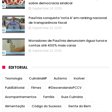
sobre democracia sindical
September 24, 2025
Paulínia conquista ‘nota A’ em ranking nacional
de transparência fiscal
September 22, 2025
Moradores de Paulínia denunciam água turva e
contas até 400% mais caras
September 22, 2025
EDITORIAL
Tecnologia
CulináriaMP
Autismo
Incrível
PubliEditorial
Filmes
#DesvendandoPCCV
Acompanhamentos
Família
Guia Culinária
Alimentação
Código do Sucesso
Gente do Bem