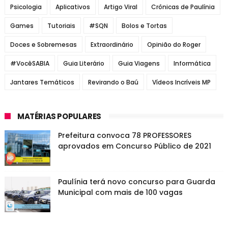
Psicologia
Aplicativos
Artigo Viral
Crônicas de Paulínia
Games
Tutoriais
#SQN
Bolos e Tortas
Doces e Sobremesas
Extraordinário
Opinião do Roger
#VocêSABIA
Guia Literário
Guia Viagens
Informática
Jantares Temáticos
Revirando o Baú
Vídeos Incríveis MP
MATÉRIAS POPULARES
Prefeitura convoca 78 PROFESSORES
aprovados em Concurso Público de 2021
Paulínia terá novo concurso para Guarda
Municipal com mais de 100 vagas