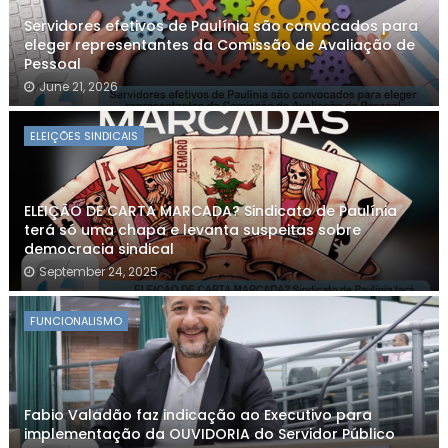
Servidores efetivos de Paulínia são convocados para
eleger representantes da Comissão de Avaliação de
Pessoal
June 21, 2026
ELEIÇÕES SINDICAIS
ELEIÇÃO DE CARTA MARCADA? Sindicato de Paulínia
terá só uma chapa e levanta suspeitas sobre
democracia sindical
September 24, 2025
FUNCIONALISMO
Fabio Valadão faz indicação ao Executivo para
implementação da OUVIDORIA do Servidor Público