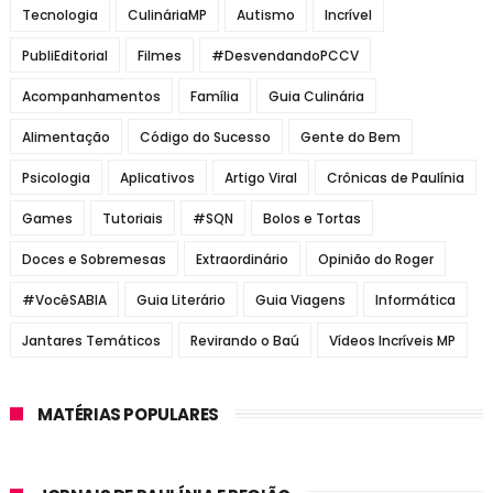
Tecnologia
CulináriaMP
Autismo
Incrível
PubliEditorial
Filmes
#DesvendandoPCCV
Acompanhamentos
Família
Guia Culinária
Alimentação
Código do Sucesso
Gente do Bem
Psicologia
Aplicativos
Artigo Viral
Crônicas de Paulínia
Games
Tutoriais
#SQN
Bolos e Tortas
Doces e Sobremesas
Extraordinário
Opinião do Roger
#VocêSABIA
Guia Literário
Guia Viagens
Informática
Jantares Temáticos
Revirando o Baú
Vídeos Incríveis MP
MATÉRIAS POPULARES