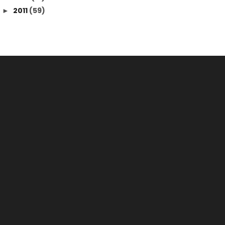
2011
(59)
►