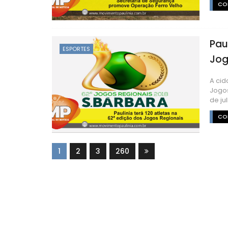
CON
Pau
ESPORTES
Jog
A cid
Jogos
de jul
CON
1
2
3
260