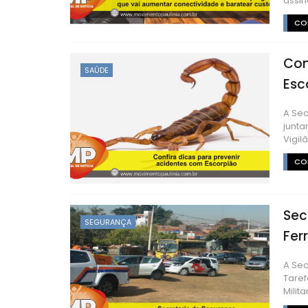
assina
CON
Con
SAÚDE
Esc
A Sec
junta
Vigil
CON
Sec
SEGURANÇA
Fer
A Sec
Taref
Militar