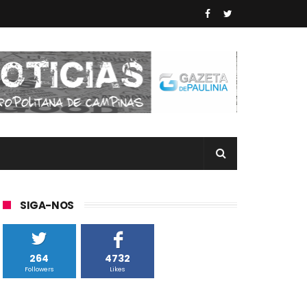
SIGA-NOS
264
4732
Followers
Likes