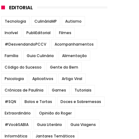
EDITORIAL
Tecnologia
CulináriaMP
Autismo
Incrível
PubliEditorial
Filmes
#DesvendandoPCCV
Acompanhamentos
Família
Guia Culinária
Alimentação
Código do Sucesso
Gente do Bem
Psicologia
Aplicativos
Artigo Viral
Crônicas de Paulínia
Games
Tutoriais
#SQN
Bolos e Tortas
Doces e Sobremesas
Extraordinário
Opinião do Roger
#VocêSABIA
Guia Literário
Guia Viagens
Informática
Jantares Temáticos