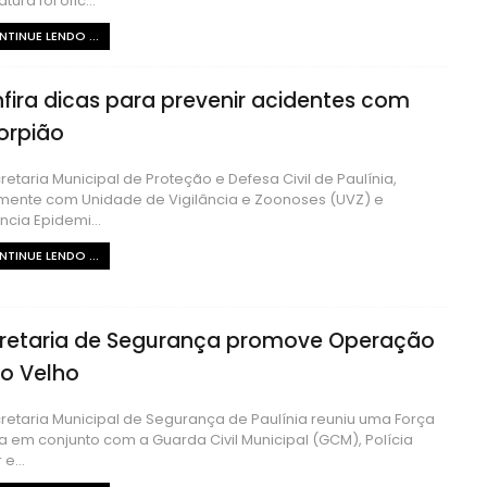
tura foi ofic...
TINUE LENDO ...
fira dicas para prevenir acidentes com
orpião
retaria Municipal de Proteção e Defesa Civil de Paulínia,
mente com Unidade de Vigilância e Zoonoses (UVZ) e
ância Epidemi...
TINUE LENDO ...
retaria de Segurança promove Operação
ro Velho
retaria Municipal de Segurança de Paulínia reuniu uma Força
a em conjunto com a Guarda Civil Municipal (GCM), Polícia
 e...