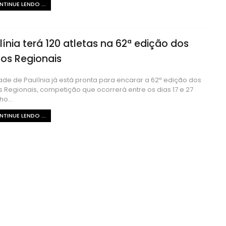
TINUE LENDO ...
línia terá 120 atletas na 62ª edição dos
os Regionais
ade de Paulínia já está pronta para encarar a 62ª edição dos
 Regionais, competição que ocorrerá entre os dias 17 e 27
ho...
TINUE LENDO ...