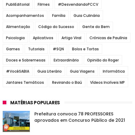
PubliEditorial
Filmes
#DesvendandoPCCV
Acompanhamentos
Família
Guia Culinária
Alimentação
Código do Sucesso
Gente do Bem
Psicologia
Aplicativos
Artigo Viral
Crônicas de Paulínia
Games
Tutoriais
#SQN
Bolos e Tortas
Doces e Sobremesas
Extraordinário
Opinião do Roger
#VocêSABIA
Guia Literário
Guia Viagens
Informática
Jantares Temáticos
Revirando o Baú
Vídeos Incríveis MP
MATÉRIAS POPULARES
Prefeitura convoca 78 PROFESSORES
aprovados em Concurso Público de 2021