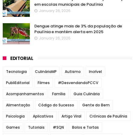
em escolas municipais de Paulínia
January 26, 2026
Dengue atinge mais de 3% da população de
Paulínia e mantém alerta em 2025
January 26, 2026
EDITORIAL
Tecnologia
CulináriaMP
Autismo
Incrível
PubliEditorial
Filmes
#DesvendandoPCCV
Acompanhamentos
Família
Guia Culinária
Alimentação
Código do Sucesso
Gente do Bem
Psicologia
Aplicativos
Artigo Viral
Crônicas de Paulínia
Games
Tutoriais
#SQN
Bolos e Tortas