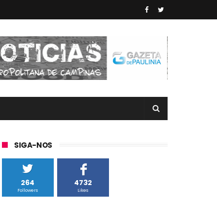
SIGA-NOS
264
4732
Followers
Likes