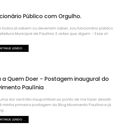
cionário Público com Orgulho.
todos já sabem ou deveriam saber, sou funcionário público
efeitura Municipal de Paulínia. E antes que digam: - Esse aí
..
TINUE LENDO ...
 a Quem Doer - Postagem inaugural do
imento Paulínia
ma dor será tão insuportável ao ponto de me fazer desistir.
é minha primeira postagem do Blog Movimento Paulínia e já
g...
TINUE LENDO ...