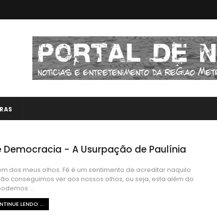
RAS
e Democracia - A Usurpação de Paulínia
ém dos meus olhos. Fé é um sentimento de acreditar naquilo
ão conseguimos ver aos nossos olhos, ou seja, esta além do
odemos ...
TINUE LENDO ...