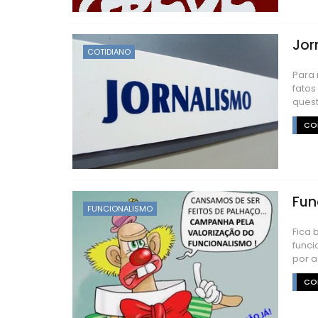
Jor
COTIDIANO
Para 
fatos
questõ
CON
Fun
FUNCIONALISMO
Fica 
funci
por aí
CON