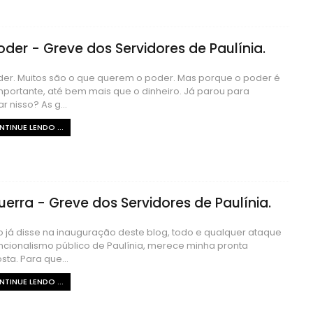
oder - Greve dos Servidores de Paulínia.
er. Muitos são o que querem o poder. Mas porque o poder é
mportante, até bem mais que o dinheiro. Já parou para
r nisso? As g...
TINUE LENDO ...
uerra - Greve dos Servidores de Paulínia.
já disse na inauguração deste blog, todo e qualquer ataque
ncionalismo público de Paulínia, merece minha pronta
sta. Para que...
TINUE LENDO ...