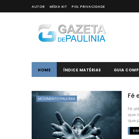
AUTOR
MÍDIA KIT
POL PRIVACIDADE
HOME
ÍNDICE MATÉRIAS
GUIA COMP
Fé 
MOVIMENTO PAULÍNIA
Fé al
que n
que p
CON