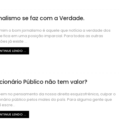
nalismo se faz com a Verdade.
mim o bom jornalismo é aquele que notícia a verdade dos
 e fica em uma posição imparcial. Para todas as outras
es já existe ...
TINUE LENDO ...
cionário Público não tem valor?
bem no pensamento da nossa direita esquizofrénica, culpar o
onário público pelos males do país. Para alguma gente que
 escre...
TINUE LENDO ...