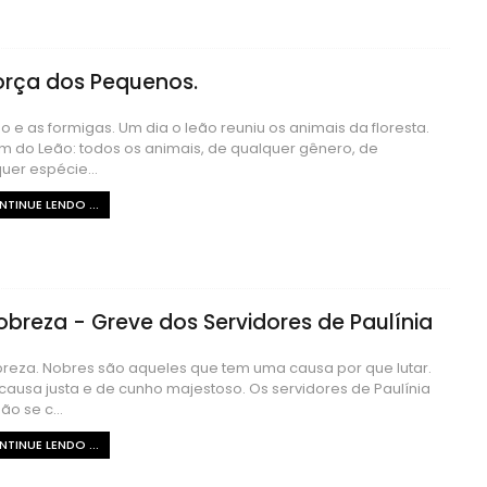
orça dos Pequenos.
o e as formigas. Um dia o leão reuniu os animais da floresta.
 do Leão: todos os animais, de qualquer gênero, de
uer espécie...
TINUE LENDO ...
obreza - Greve dos Servidores de Paulínia
reza. Nobres são aqueles que tem uma causa por que lutar.
ausa justa e de cunho majestoso. Os servidores de Paulínia
ão se c...
TINUE LENDO ...