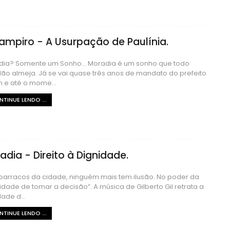
ampiro - A Usurpação de Paulínia.
dia? Somente um Sonho... Moradia é um sonho que todo
ão almeja. Já se vai quase três anos de mandato do prefeito
 e até o mome...
TINUE LENDO ...
adia - Direito à Dignidade.
barracos da cidade, ninguém mais tem ilusão. No poder da
idade de tomar a decisão”. A música de Gilberto Gil retrata a
dade d...
TINUE LENDO ...