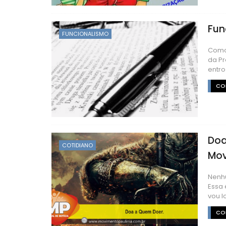
Fun
FUNCIONALISMO
Como 
da Pr
entro.
CON
Doa
COTIDIANO
Mov
Nenhu
Essa 
vou lo
CON