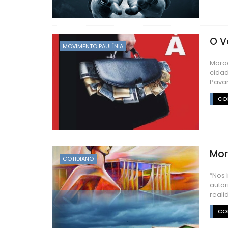
O V
MOVIMENTO PAULÍNIA
Mora
cidad
Pavan
CON
Mor
COTIDIANO
“Nos 
autor
reali
CON