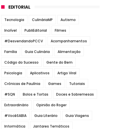
EDITORIAL
Tecnologia
CulináriaMP
Autismo
Incrível
PubliEditorial
Filmes
#DesvendandoPCCV
Acompanhamentos
Família
Guia Culinária
Alimentação
Código do Sucesso
Gente do Bem
Psicologia
Aplicativos
Artigo Viral
Crônicas de Paulínia
Games
Tutoriais
#SQN
Bolos e Tortas
Doces e Sobremesas
Extraordinário
Opinião do Roger
#VocêSABIA
Guia Literário
Guia Viagens
Informática
Jantares Temáticos