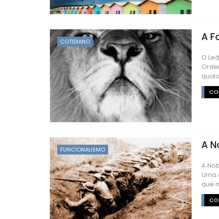
A F
COTIDIANO
O Leã
Ordem
qualq
CON
A N
FUNCIONALISMO
A Nob
Uma c
que n
CON