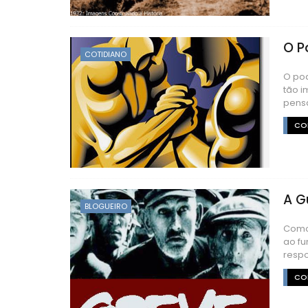
O P
COTIDIANO
O pod
tão i
pensa
CON
A G
BLOGUEIRO
Como 
ao fu
respo
CON