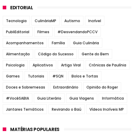
EDITORIAL
Tecnologia
CulináriaMP
Autismo
Incrível
PubliEditorial
Filmes
#DesvendandoPCCV
Acompanhamentos
Família
Guia Culinária
Alimentação
Código do Sucesso
Gente do Bem
Psicologia
Aplicativos
Artigo Viral
Crônicas de Paulínia
Games
Tutoriais
#SQN
Bolos e Tortas
Doces e Sobremesas
Extraordinário
Opinião do Roger
#VocêSABIA
Guia Literário
Guia Viagens
Informática
Jantares Temáticos
Revirando o Baú
Vídeos Incríveis MP
MATÉRIAS POPULARES