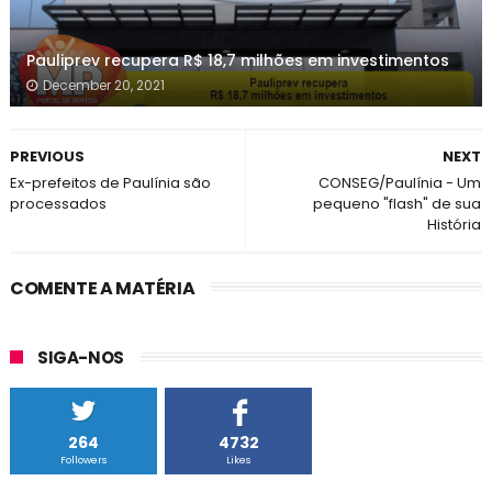
Pauliprev recupera R$ 18,7 milhões em investimentos
December 20, 2021
PREVIOUS
NEXT
Ex-prefeitos de Paulínia são
CONSEG/Paulínia - Um
processados
pequeno "flash" de sua
História
COMENTE A MATÉRIA
SIGA-NOS
264
4732
Followers
Likes