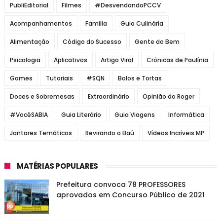
PubliEditorial
Filmes
#DesvendandoPCCV
Acompanhamentos
Família
Guia Culinária
Alimentação
Código do Sucesso
Gente do Bem
Psicologia
Aplicativos
Artigo Viral
Crônicas de Paulínia
Games
Tutoriais
#SQN
Bolos e Tortas
Doces e Sobremesas
Extraordinário
Opinião do Roger
#VocêSABIA
Guia Literário
Guia Viagens
Informática
Jantares Temáticos
Revirando o Baú
Vídeos Incríveis MP
MATÉRIAS POPULARES
Prefeitura convoca 78 PROFESSORES
aprovados em Concurso Público de 2021