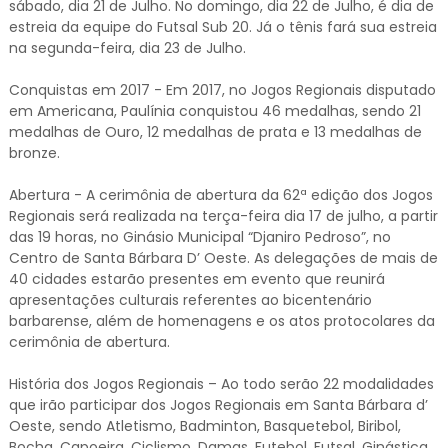
sábado, dia 21 de Julho. No domingo, dia 22 de Julho, é dia de
estreia da equipe do Futsal Sub 20. Já o tênis fará sua estreia
na segunda-feira, dia 23 de Julho.
Conquistas em 2017 - Em 2017, no Jogos Regionais disputado
em Americana, Paulínia conquistou 46 medalhas, sendo 21
medalhas de Ouro, 12 medalhas de prata e 13 medalhas de
bronze.
Abertura - A cerimônia de abertura da 62ª edição dos Jogos
Regionais será realizada na terça-feira dia 17 de julho, a partir
das 19 horas, no Ginásio Municipal “Djaniro Pedroso”, no
Centro de Santa Bárbara D’ Oeste. As delegações de mais de
40 cidades estarão presentes em evento que reunirá
apresentações culturais referentes ao bicentenário
barbarense, além de homenagens e os atos protocolares da
cerimônia de abertura.
História dos Jogos Regionais – Ao todo serão 22 modalidades
que irão participar dos Jogos Regionais em Santa Bárbara d’
Oeste, sendo Atletismo, Badminton, Basquetebol, Biribol,
Bocha, Capoeira, Ciclismo, Damas, Futebol, Futsal, Ginástica