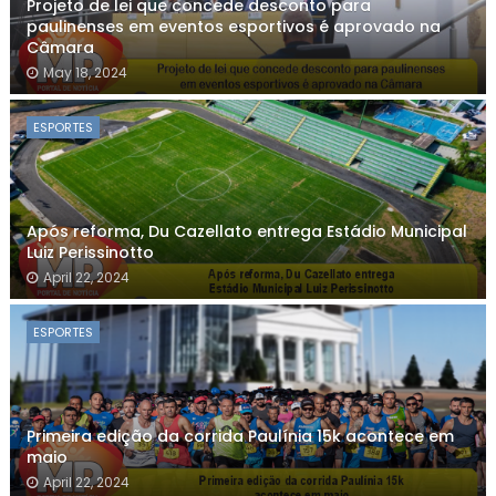
Projeto de lei que concede desconto para
paulinenses em eventos esportivos é aprovado na
Câmara
May 18, 2024
ESPORTES
Após reforma, Du Cazellato entrega Estádio Municipal
Luiz Perissinotto
April 22, 2024
ESPORTES
Primeira edição da corrida Paulínia 15k acontece em
maio
April 22, 2024