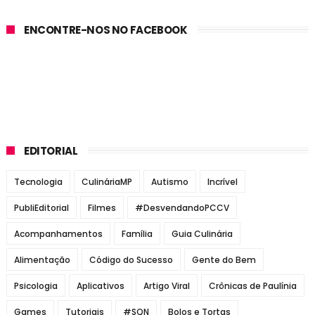
ENCONTRE-NOS NO FACEBOOK
EDITORIAL
Tecnologia
CulináriaMP
Autismo
Incrível
PubliEditorial
Filmes
#DesvendandoPCCV
Acompanhamentos
Família
Guia Culinária
Alimentação
Código do Sucesso
Gente do Bem
Psicologia
Aplicativos
Artigo Viral
Crônicas de Paulínia
Games
Tutoriais
#SQN
Bolos e Tortas