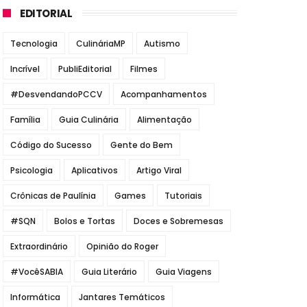
EDITORIAL
Tecnologia
CulináriaMP
Autismo
Incrível
PubliEditorial
Filmes
#DesvendandoPCCV
Acompanhamentos
Família
Guia Culinária
Alimentação
Código do Sucesso
Gente do Bem
Psicologia
Aplicativos
Artigo Viral
Crônicas de Paulínia
Games
Tutoriais
#SQN
Bolos e Tortas
Doces e Sobremesas
Extraordinário
Opinião do Roger
#VocêSABIA
Guia Literário
Guia Viagens
Informática
Jantares Temáticos