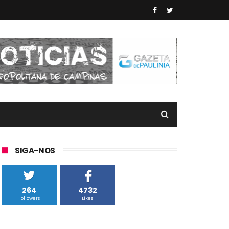
SIGA-NOS
264
4732
Followers
Likes