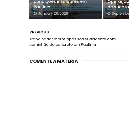
condições insalubres em
Operação 
Paulínia
de sucata
January 26, 2026
September
PREVIOUS
Trabalhador morre após sofrer acidente com
caminhão de concreto em Paulínia
COMENTE A MATÉRIA