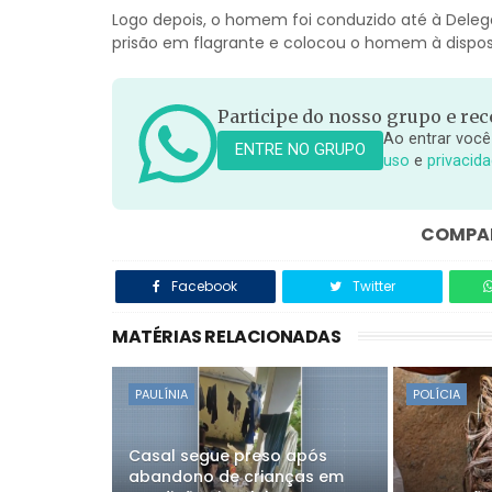
Logo depois, o homem foi conduzido até à Delega
prisão em flagrante e colocou o homem à disposi
Participe do nosso grupo e rece
Ao entrar você
ENTRE NO GRUPO
uso
e
privacid
COMPAR
Facebook
Twitter
MATÉRIAS RELACIONADAS
PAULÍNIA
POLÍCIA
Casal segue preso após
abandono de crianças em