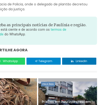
cia de Policia, onde o delegado de plantão decretou
ção da justiça.
ba as principais notícias de Paulínia e região.
 está ciente e de acordo com os
termos de
ade
do WhatsApp.
TILHE AGORA
WhatsApp
Telegram
LinkedIn
PAULÍNIA
Prisões em Paulínia crescem