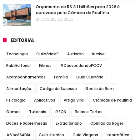
Orçamento de R$ 3,1 bilhões para 2026 é
aprovado pela Câmara de Paulínia
January 26, 2026
EDITORIAL
Tecnologia
CulináriaMP
Autismo
Incrível
PubliEditorial
Filmes
#DesvendandoPCCV
Acompanhamentos
Família
Guia Culinária
Alimentação
Código do Sucesso
Gente do Bem
Psicologia
Aplicativos
Artigo Viral
Crônicas de Paulínia
Games
Tutoriais
#SQN
Bolos e Tortas
Doces e Sobremesas
Extraordinário
Opinião do Roger
#VocêSABIA
Guia Literário
Guia Viagens
Informática