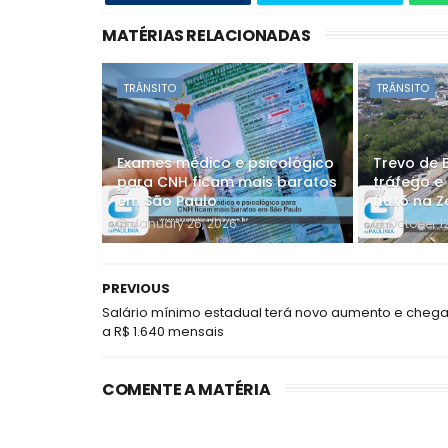
MATÉRIAS RELACIONADAS
TRÂNSITO
TRÂNSITO
Exames médico e psicológico
Trevo de 
para CNH ficam mais baratos
tráfego e
em São Paulo
fluxo na Z
January 26, 2026
October 1
PREVIOUS
Salário mínimo estadual terá novo aumento e cheg
a R$ 1.640 mensais
COMENTE A MATÉRIA