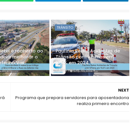
TRÂNSITO
Betel é reaberto ao
Paulínia Reduz Acidentes de
 deve melhorar o
Trânsito com Vítimas em
eferino Vaz
16,5% em 2024
2, 2025
November 16, 2024
NEXT
ará
Programa que prepara servidores para aposentadoria
realiza primeiro encontro