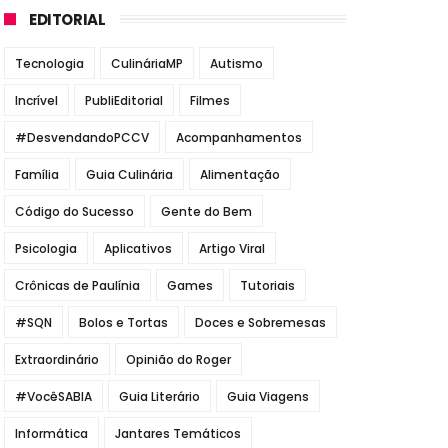
EDITORIAL
Tecnologia
CulináriaMP
Autismo
Incrível
PubliEditorial
Filmes
#DesvendandoPCCV
Acompanhamentos
Família
Guia Culinária
Alimentação
Código do Sucesso
Gente do Bem
Psicologia
Aplicativos
Artigo Viral
Crônicas de Paulínia
Games
Tutoriais
#SQN
Bolos e Tortas
Doces e Sobremesas
Extraordinário
Opinião do Roger
#VocêSABIA
Guia Literário
Guia Viagens
Informática
Jantares Temáticos