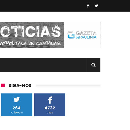
SIGA-NOS
264
4732
Followers
Likes