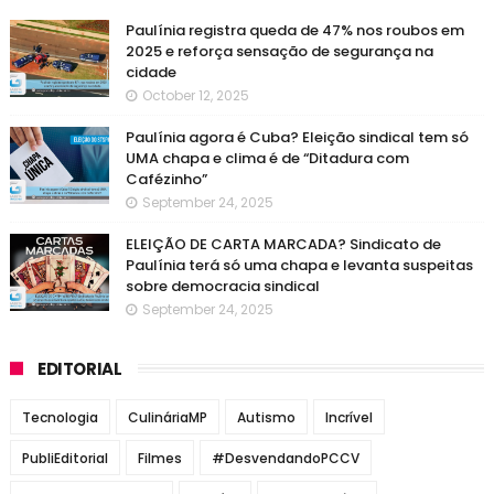
Paulínia registra queda de 47% nos roubos em
2025 e reforça sensação de segurança na
cidade
October 12, 2025
Paulínia agora é Cuba? Eleição sindical tem só
UMA chapa e clima é de “Ditadura com
Cafézinho”
September 24, 2025
ELEIÇÃO DE CARTA MARCADA? Sindicato de
Paulínia terá só uma chapa e levanta suspeitas
sobre democracia sindical
September 24, 2025
EDITORIAL
Tecnologia
CulináriaMP
Autismo
Incrível
PubliEditorial
Filmes
#DesvendandoPCCV