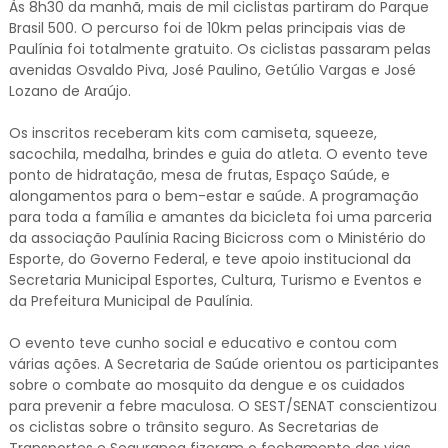
Às 8h30 da manhã, mais de mil ciclistas partiram do Parque
Brasil 500. O percurso foi de 10km pelas principais vias de
Paulínia foi totalmente gratuito. Os ciclistas passaram pelas
avenidas Osvaldo Piva, José Paulino, Getúlio Vargas e José
Lozano de Araújo.
Os inscritos receberam kits com camiseta, squeeze,
sacochila, medalha, brindes e guia do atleta. O evento teve
ponto de hidratação, mesa de frutas, Espaço Saúde, e
alongamentos para o bem-estar e saúde. A programação
para toda a família e amantes da bicicleta foi uma parceria
da associação Paulínia Racing Bicicross com o Ministério do
Esporte, do Governo Federal, e teve apoio institucional da
Secretaria Municipal Esportes, Cultura, Turismo e Eventos e
da Prefeitura Municipal de Paulínia.
O evento teve cunho social e educativo e contou com
várias ações. A Secretaria de Saúde orientou os participantes
sobre o combate ao mosquito da dengue e os cuidados
para prevenir a febre maculosa. O SEST/SENAT conscientizou
os ciclistas sobre o trânsito seguro. As Secretarias de
Transportes e Segurança fizeram o fechamento das vias