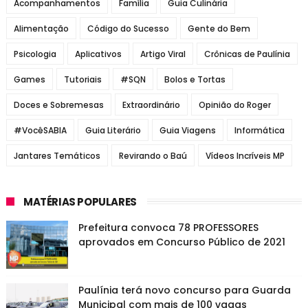
Acompanhamentos
Família
Guia Culinária
Alimentação
Código do Sucesso
Gente do Bem
Psicologia
Aplicativos
Artigo Viral
Crônicas de Paulínia
Games
Tutoriais
#SQN
Bolos e Tortas
Doces e Sobremesas
Extraordinário
Opinião do Roger
#VocêSABIA
Guia Literário
Guia Viagens
Informática
Jantares Temáticos
Revirando o Baú
Vídeos Incríveis MP
MATÉRIAS POPULARES
Prefeitura convoca 78 PROFESSORES
aprovados em Concurso Público de 2021
Paulínia terá novo concurso para Guarda
Municipal com mais de 100 vagas