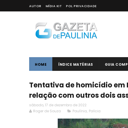
AUTOR
MÍDIA KIT
POL PRIVACIDADE
HOME
ÍNDICE MATÉRIAS
GUIA COMP
Tentativa de homicídio em P
relação com outros dois as
sábado, 17 de dezembro de 2022
Roger de Souza
Paulínia
,
Polícia