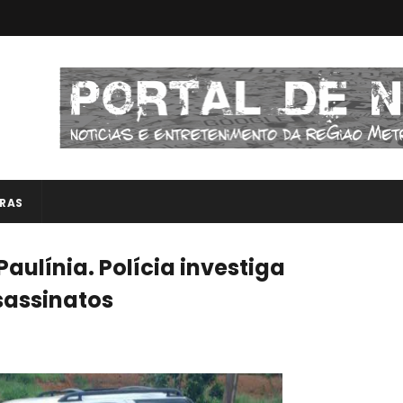
RAS
aulínia. Polícia investiga
sassinatos