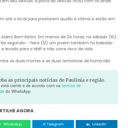
m seu veículo. A porta do veículo ficou com os sinais
m até o local para prestarem auxílio à vítima e estão em
 bairro Bom Retiro. Em menos de 24 horas, no sábado (10),
o. Na segunda- -feira (12) um jovem também foi baleado
 e levado para o HMP e não corre risco de vida.
o entre as duas mortes e as duas tentativas de homicídio.
ba as principais notícias de Paulínia e região.
 está ciente e de acordo com os
termos de
ade
do WhatsApp.
TILHE AGORA
WhatsApp
Telegram
LinkedIn