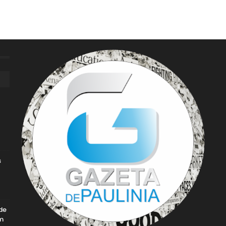
s
de
m