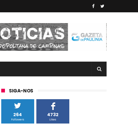
SIGA-NOS
264
4732
Followers
Likes