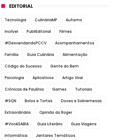
EDITORIAL
Tecnologia
CulináriaMP
Autismo
Incrível
PubliEditorial
Filmes
#DesvendandoPCCV
Acompanhamentos
Família
Guia Culinária
Alimentação
Código do Sucesso
Gente do Bem
Psicologia
Aplicativos
Artigo Viral
Crônicas de Paulínia
Games
Tutoriais
#SQN
Bolos e Tortas
Doces e Sobremesas
Extraordinário
Opinião do Roger
#VocêSABIA
Guia Literário
Guia Viagens
Informática
Jantares Temáticos