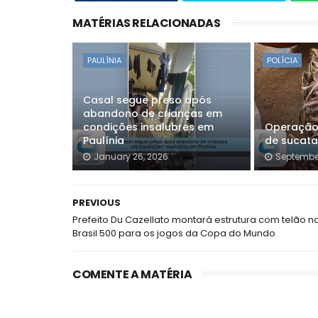
MATÉRIAS RELACIONADAS
PAULÍNIA
POLÍCIA
Casal segue preso após
abandono de crianças em
condições insalubres em
Operação 
Paulínia
de sucata
January 26, 2026
September
PREVIOUS
Prefeito Du Cazellato montará estrutura com telão n
Brasil 500 para os jogos da Copa do Mundo
COMENTE A MATÉRIA