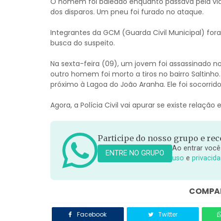
O homem foi baleado enquanto passava pela via e
dos disparos. Um pneu foi furado no ataque.
Integrantes da GCM (Guarda Civil Municipal) fora
busca do suspeito.
Na sexta-feira (09), um jovem foi assassinado no
outro homem foi morto a tiros no bairro Saltinh
próximo à Lagoa do João Aranha. Ele foi socorrido
Agora, a Polícia Civil vai apurar se existe relaçã
Participe do nosso grupo e rece
Ao entrar você
ENTRE NO GRUPO
uso
e
privacid
COMPAR
Facebook
Twitter