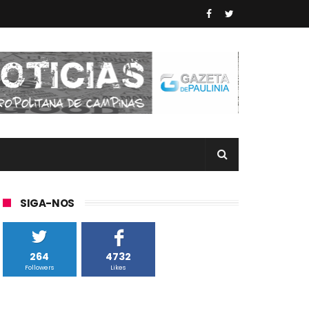
SIGA-NOS
264
4732
Followers
Likes