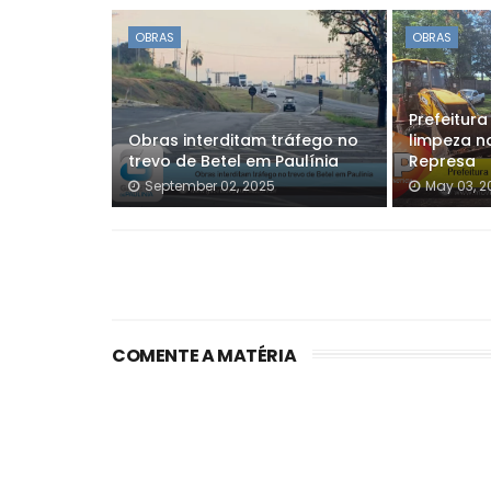
OBRAS
OBRAS
Prefeitura
Obras interditam tráfego no
limpeza n
trevo de Betel em Paulínia
Represa
September 02, 2025
May 03, 2
COMENTE A MATÉRIA