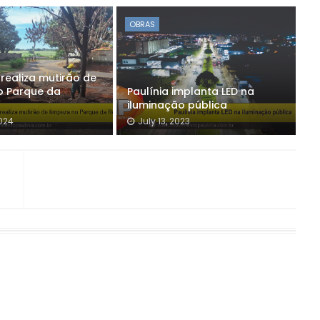
OBRAS
 realiza mutirão de
o Parque da
Paulínia implanta LED na
iluminação pública
024
July 13, 2023