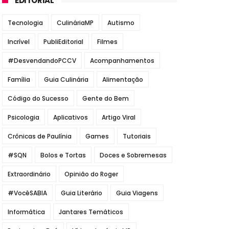
EDITORIAL
Tecnologia
CulináriaMP
Autismo
Incrível
PubliEditorial
Filmes
#DesvendandoPCCV
Acompanhamentos
Família
Guia Culinária
Alimentação
Código do Sucesso
Gente do Bem
Psicologia
Aplicativos
Artigo Viral
Crônicas de Paulínia
Games
Tutoriais
#SQN
Bolos e Tortas
Doces e Sobremesas
Extraordinário
Opinião do Roger
#VocêSABIA
Guia Literário
Guia Viagens
Informática
Jantares Temáticos