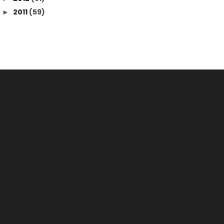
2011
(59)
►