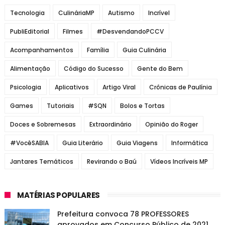
Tecnologia
CulináriaMP
Autismo
Incrível
PubliEditorial
Filmes
#DesvendandoPCCV
Acompanhamentos
Família
Guia Culinária
Alimentação
Código do Sucesso
Gente do Bem
Psicologia
Aplicativos
Artigo Viral
Crônicas de Paulínia
Games
Tutoriais
#SQN
Bolos e Tortas
Doces e Sobremesas
Extraordinário
Opinião do Roger
#VocêSABIA
Guia Literário
Guia Viagens
Informática
Jantares Temáticos
Revirando o Baú
Vídeos Incríveis MP
MATÉRIAS POPULARES
Prefeitura convoca 78 PROFESSORES
aprovados em Concurso Público de 2021