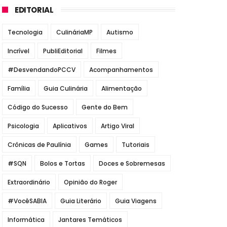
EDITORIAL
Tecnologia
CulináriaMP
Autismo
Incrível
PubliEditorial
Filmes
#DesvendandoPCCV
Acompanhamentos
Família
Guia Culinária
Alimentação
Código do Sucesso
Gente do Bem
Psicologia
Aplicativos
Artigo Viral
Crônicas de Paulínia
Games
Tutoriais
#SQN
Bolos e Tortas
Doces e Sobremesas
Extraordinário
Opinião do Roger
#VocêSABIA
Guia Literário
Guia Viagens
Informática
Jantares Temáticos