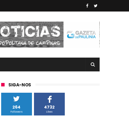
SIGA-NOS
264
4732
Followers
Likes