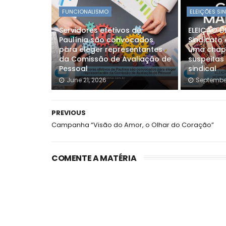
FUNCIONALISMO
ELEIÇÕES SI
Servidores efetivos de
ELEIÇÃO 
Paulínia são convocados
Sindicato 
para eleger representantes
uma chapa
da Comissão de Avaliação de
suspeitas
Pessoal
sindical
June 21, 2026
September
PREVIOUS
Campanha “Visão do Amor, o Olhar do Coração”
COMENTE A MATÉRIA