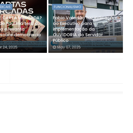
NDICAIS
FUNCIONALISMO
DE CARTA MARCADA?
Fabio Valadão faz indicação
de Paulínia terá só
ao Executivo para
 e levanta
implementação da
 sobre democracia
OUVIDORIA do Servidor
Público
 24, 2025
May 07, 2025