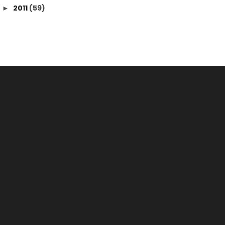
2011
(59)
►