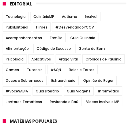
EDITORIAL
Tecnologia
CulináriaMP
Autismo
Incrível
PubliEditorial
Filmes
#DesvendandoPCCV
Acompanhamentos
Família
Guia Culinária
Alimentação
Código do Sucesso
Gente do Bem
Psicologia
Aplicativos
Artigo Viral
Crônicas de Paulínia
Games
Tutoriais
#SQN
Bolos e Tortas
Doces e Sobremesas
Extraordinário
Opinião do Roger
#VocêSABIA
Guia Literário
Guia Viagens
Informática
Jantares Temáticos
Revirando o Baú
Vídeos Incríveis MP
MATÉRIAS POPULARES