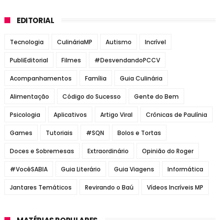
EDITORIAL
Tecnologia
CulináriaMP
Autismo
Incrível
PubliEditorial
Filmes
#DesvendandoPCCV
Acompanhamentos
Família
Guia Culinária
Alimentação
Código do Sucesso
Gente do Bem
Psicologia
Aplicativos
Artigo Viral
Crônicas de Paulínia
Games
Tutoriais
#SQN
Bolos e Tortas
Doces e Sobremesas
Extraordinário
Opinião do Roger
#VocêSABIA
Guia Literário
Guia Viagens
Informática
Jantares Temáticos
Revirando o Baú
Vídeos Incríveis MP