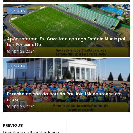
ESPORTES
Após reforma, Du Cazellato entrega Estádio Municipal
Luiz Perissinotto
April 22, 2024
ESPORTES
Primeira edição da corrida Paulínia 15k acontece em
maio
April 22, 2024
PREVIOUS
Secretaria de Esportes lança