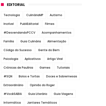
EDITORIAL
Tecnologia
CulináriaMP
Autismo
Incrível
PubliEditorial
Filmes
#DesvendandoPCCV
Acompanhamentos
Família
Guia Culinária
Alimentação
Código do Sucesso
Gente do Bem
Psicologia
Aplicativos
Artigo Viral
Crônicas de Paulínia
Games
Tutoriais
#SQN
Bolos e Tortas
Doces e Sobremesas
Extraordinário
Opinião do Roger
#VocêSABIA
Guia Literário
Guia Viagens
Informática
Jantares Temáticos