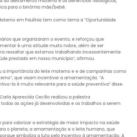
 do aleitamento materno e os benefícios fisiológicos,
ática para o binômio mãe/bebê.
 Materno em Paulínia tem como tema a “Oportunidade
nários que organizaram o evento, e reforçou que
entar é uma atitude muito nobre, além de ser
ara ressaltar que estamos trabalhando incessantemente
úde prestado em nosso município”, afirmou.
ou a importância do leite materno e e de campanhas como
erno”, que visam incentivar a amamentação. “A
a-la é muito relevante para a saúde preventiva” disse.
arla Aparecida Cecílio realizou a palestra
todas as ações já desenvolvidas e os trabalhos a serem
 para valorizar a estratégia de maior impacto na saúde
ra o planeta, a amamentação e o leite humano, que
orque simboliza a luta pelo incentivo à amamentação. A