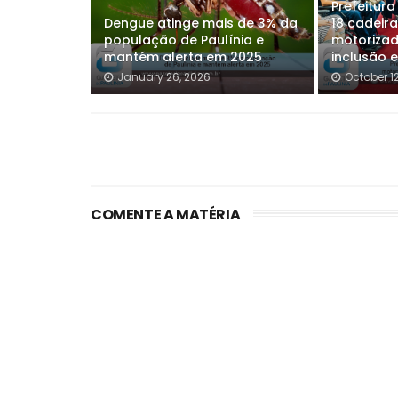
Prefeitura
Dengue atinge mais de 3% da
18 cadeir
população de Paulínia e
motorizad
mantém alerta em 2025
inclusão 
January 26, 2026
October 1
COMENTE A MATÉRIA