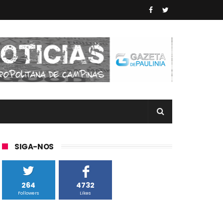
SIGA-NOS
264
4732
Followers
Likes