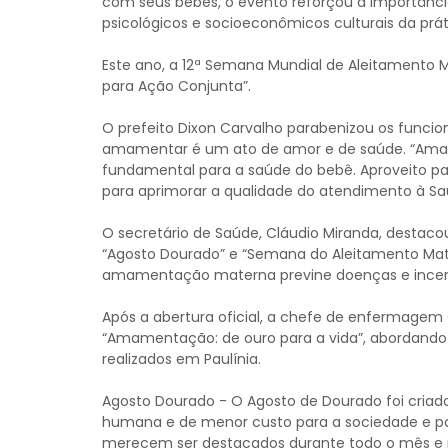
com seus bebês, o evento reforçou a importância
psicológicos e socioeconômicos culturais da pr
Este ano, a 12ª Semana Mundial de Aleitamento
para Ação Conjunta”.
O prefeito Dixon Carvalho parabenizou os funcio
amamentar é um ato de amor e de saúde. “Amam
fundamental para a saúde do bebê. Aproveito p
para aprimorar a qualidade do atendimento à Sa
O secretário de Saúde, Cláudio Miranda, destac
“Agosto Dourado” e “Semana do Aleitamento Mat
amamentação materna previne doenças e incentiv
Após a abertura oficial, a chefe de enfermagem C
“Amamentação: de ouro para a vida”, abordando 
realizados em Paulínia.
Agosto Dourado - O Agosto de Dourado foi criado
humana e de menor custo para a sociedade e pa
merecem ser destacados durante todo o mês e p