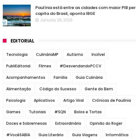
Paulínia está entre as cidades com maior PIB per
capita do Brasil, aponta IBGE
January 26, 2026
EDITORIAL
Tecnologia
CulináriaMP
Autismo
Incrível
PubliEditorial
Filmes
#DesvendandoPCCV
Acompanhamentos
Família
Guia Culinária
Alimentação
Código do Sucesso
Gente do Bem
Psicologia
Aplicativos
Artigo Viral
Crônicas de Paulínia
Games
Tutoriais
#SQN
Bolos e Tortas
Doces e Sobremesas
Extraordinário
Opinião do Roger
#VocêSABIA
Guia Literário
Guia Viagens
Informática