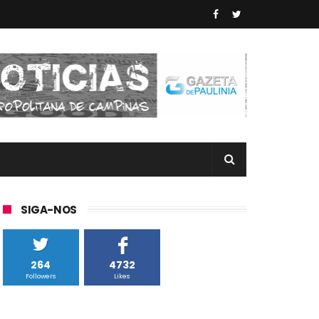
SIGA-NOS
264
4732
Followers
Likes