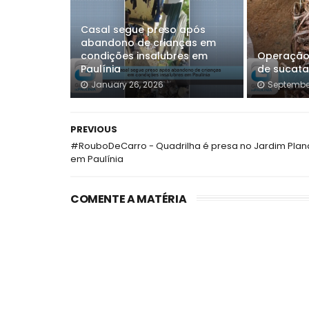
Casal segue preso após
abandono de crianças em
condições insalubres em
Operação 
Paulínia
de sucata
January 26, 2026
September
PREVIOUS
#RouboDeCarro - Quadrilha é presa no Jardim Plan
em Paulínia
COMENTE A MATÉRIA