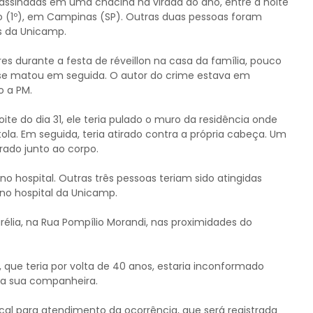
sinadas em uma chacina na virada do ano, entre a noite
 (1º), em Campinas (SP). Outras duas pessoas foram
s da Unicamp.
s durante a festa de réveillon na casa da família, pouco
 e se matou em seguida. O autor do crime estava em
o a PM.
ite do dia 31, ele teria pulado o muro da residência onde
a. Em seguida, teria atirado contra a própria cabeça. Um
rado junto ao corpo.
 no hospital. Outras três pessoas teriam sido atingidas
no hospital da Unicamp.
rélia, na Rua Pompílio Morandi, nas proximidades do
que teria por volta de 40 anos, estaria inconformado
ra sua companheira.
 local para atendimento da ocorrência, que será registrada