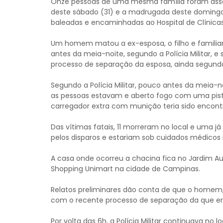
Onze pessoas de uma mesma família foram assas
deste sábado (31) e a madrugada deste domingo
baleadas e encaminhadas ao Hospital de Clínica
Um homem matou a ex-esposa, o filho e familiare
antes da meia-noite, segundo a Polícia Militar,
processo de separação da esposa, ainda segund
Segundo a Polícia Militar, pouco antes da meia-no
as pessoas estavam e aberto fogo com uma pistol
carregador extra com munição teria sido encont
Das vítimas fatais, 11 morreram no local e uma já
pelos disparos e estariam sob cuidados médicos 
A casa onde ocorreu a chacina fica no Jardim Au
Shopping Unimart na cidade de Campinas.
Relatos preliminares dão conta de que o homem, 
com o recente processo de separação da que e
Por volta das 6h, a Polícia Militar continuava no