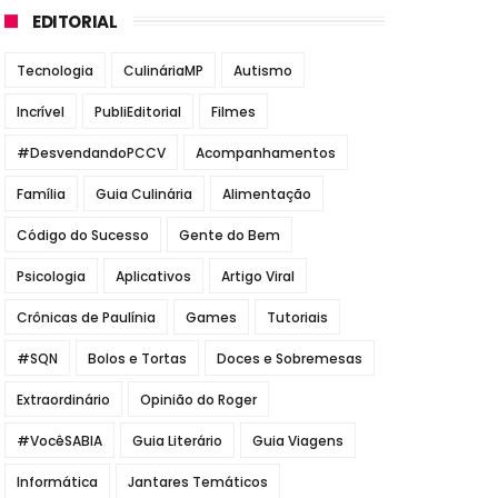
EDITORIAL
Tecnologia
CulináriaMP
Autismo
Incrível
PubliEditorial
Filmes
#DesvendandoPCCV
Acompanhamentos
Família
Guia Culinária
Alimentação
Código do Sucesso
Gente do Bem
Psicologia
Aplicativos
Artigo Viral
Crônicas de Paulínia
Games
Tutoriais
#SQN
Bolos e Tortas
Doces e Sobremesas
Extraordinário
Opinião do Roger
#VocêSABIA
Guia Literário
Guia Viagens
Informática
Jantares Temáticos