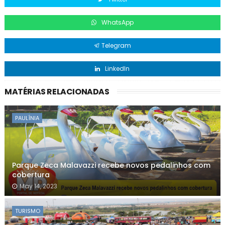
WhatsApp
Telegram
LinkedIn
MATÉRIAS RELACIONADAS
PAULÍNIA
Parque Zeca Malavazzi recebe novos pedalinhos com
cobertura
May 14, 2023
TURISMO