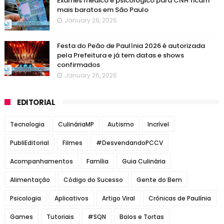
Exames médico e psicológico para CNH ficam
mais baratos em São Paulo
January 26, 2026
Festa do Peão de Paulínia 2026 é autorizada
pela Prefeitura e já tem datas e shows
confirmados
January 26, 2026
EDITORIAL
Tecnologia
CulináriaMP
Autismo
Incrível
PubliEditorial
Filmes
#DesvendandoPCCV
Acompanhamentos
Família
Guia Culinária
Alimentação
Código do Sucesso
Gente do Bem
Psicologia
Aplicativos
Artigo Viral
Crônicas de Paulínia
Games
Tutoriais
#SQN
Bolos e Tortas