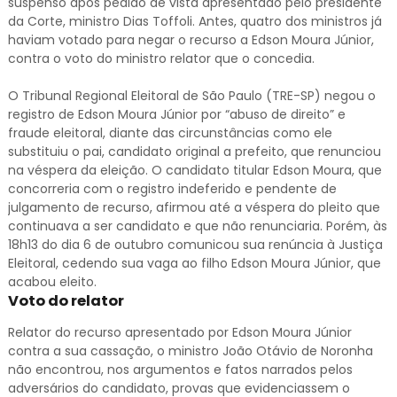
suspenso após pedido de vista apresentado pelo presidente
da Corte, ministro Dias Toffoli. Antes, quatro dos ministros já
haviam votado para negar o recurso a Edson Moura Júnior,
contra o voto do ministro relator que o concedia.
O Tribunal Regional Eleitoral de São Paulo (TRE-SP) negou o
registro de Edson Moura Júnior por “abuso de direito” e
fraude eleitoral, diante das circunstâncias como ele
substituiu o pai, candidato original a prefeito, que renunciou
na véspera da eleição. O candidato titular Edson Moura, que
concorreria com o registro indeferido e pendente de
julgamento de recurso, afirmou até a véspera do pleito que
continuava a ser candidato e que não renunciaria. Porém, às
18h13 do dia 6 de outubro comunicou sua renúncia à Justiça
Eleitoral, cedendo sua vaga ao filho Edson Moura Júnior, que
acabou eleito.
Voto do relator
Relator do recurso apresentado por Edson Moura Júnior
contra a sua cassação, o ministro João Otávio de Noronha
não encontrou, nos argumentos e fatos narrados pelos
adversários do candidato, provas que evidenciassem o