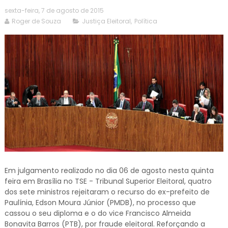
sexta-feira, 7 de agosto de 2015
Roger de Souza
Justiça Eleitoral
,
Política
Em julgamento realizado no dia 06 de agosto nesta quinta
feira em Brasília no TSE - Tribunal Superior Eleitoral, quatro
dos sete ministros rejeitaram o recurso do ex-prefeito de
Paulínia, Edson Moura Júnior (PMDB), no processo que
cassou o seu diploma e o do vice Francisco Almeida
Bonavita Barros (PTB), por fraude eleitoral. Reforçando a