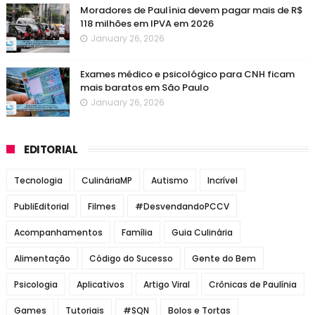
Moradores de Paulínia devem pagar mais de R$
118 milhões em IPVA em 2026
January 26, 2026
Exames médico e psicológico para CNH ficam
mais baratos em São Paulo
January 26, 2026
EDITORIAL
Tecnologia
CulináriaMP
Autismo
Incrível
PubliEditorial
Filmes
#DesvendandoPCCV
Acompanhamentos
Família
Guia Culinária
Alimentação
Código do Sucesso
Gente do Bem
Psicologia
Aplicativos
Artigo Viral
Crônicas de Paulínia
Games
Tutoriais
#SQN
Bolos e Tortas