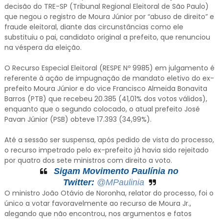
decisão do TRE-SP (Tribunal Regional Eleitoral de São Paulo)
que negou o registro de Moura Júnior por “abuso de direito” e
fraude eleitoral, diante das circunstâncias como ele
substituiu o pai, candidato original a prefeito, que renunciou
na véspera da eleição.
O Recurso Especial Eleitoral (RESPE Nº 9985) em julgamento é
referente à ação de impugnação de mandato eletivo do ex-
prefeito Moura Júnior e do vice Francisco Almeida Bonavita
Barros (PTB) que recebeu 20.385 (41,01% dos votos válidos),
enquanto que o segundo colocado, o atual prefeito José
Pavan Júnior (PSB) obteve 17.393 (34,99%).
Até a sessão ser suspensa, após pedido de vista do processo,
o recurso impetrado pelo ex-prefeito já havia sido rejeitado
por quatro dos sete ministros com direito a voto.
Sigam Movimento Paulínia no
Twitter:
@MPaulinia
O ministro João Otávio de Noronha, relator do processo, foi o
único a votar favoravelmente ao recurso de Moura Jr.,
alegando que não encontrou, nos argumentos e fatos