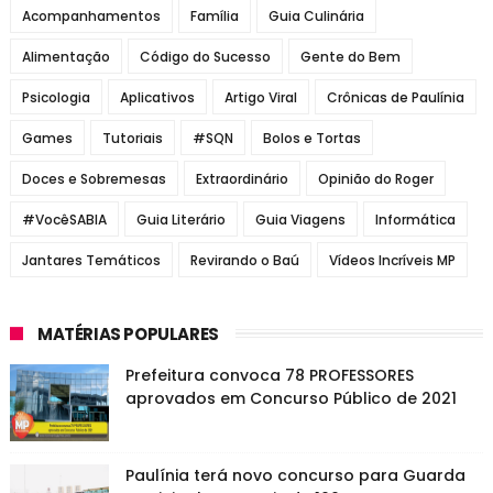
Acompanhamentos
Família
Guia Culinária
Alimentação
Código do Sucesso
Gente do Bem
Psicologia
Aplicativos
Artigo Viral
Crônicas de Paulínia
Games
Tutoriais
#SQN
Bolos e Tortas
Doces e Sobremesas
Extraordinário
Opinião do Roger
#VocêSABIA
Guia Literário
Guia Viagens
Informática
Jantares Temáticos
Revirando o Baú
Vídeos Incríveis MP
MATÉRIAS POPULARES
Prefeitura convoca 78 PROFESSORES
aprovados em Concurso Público de 2021
Paulínia terá novo concurso para Guarda