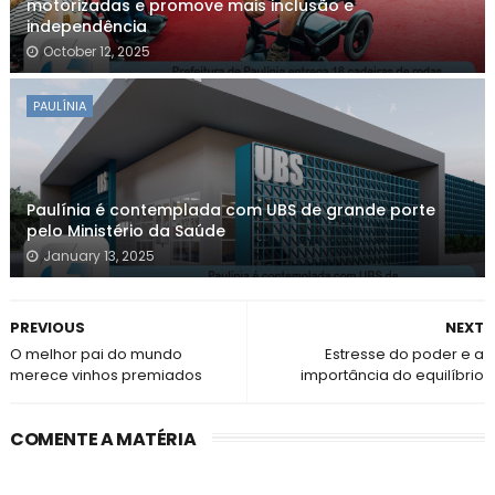
motorizadas e promove mais inclusão e
independência
October 12, 2025
PAULÍNIA
Paulínia é contemplada com UBS de grande porte
pelo Ministério da Saúde
January 13, 2025
PREVIOUS
NEXT
O melhor pai do mundo
Estresse do poder e a
merece vinhos premiados
importância do equilíbrio
COMENTE A MATÉRIA