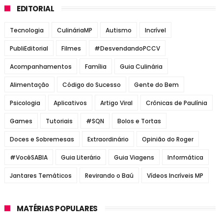
EDITORIAL
Tecnologia
CulináriaMP
Autismo
Incrível
PubliEditorial
Filmes
#DesvendandoPCCV
Acompanhamentos
Família
Guia Culinária
Alimentação
Código do Sucesso
Gente do Bem
Psicologia
Aplicativos
Artigo Viral
Crônicas de Paulínia
Games
Tutoriais
#SQN
Bolos e Tortas
Doces e Sobremesas
Extraordinário
Opinião do Roger
#VocêSABIA
Guia Literário
Guia Viagens
Informática
Jantares Temáticos
Revirando o Baú
Vídeos Incríveis MP
MATÉRIAS POPULARES