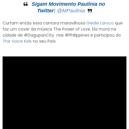
Sigam Movimento Paulínia no
Twitter:
@MPaulinia
Curtam então essa cantora maravilhosa
Giedie Laroco
que
faz um cover da música The Power of Love. Ela mora na
cidade de #DagupanCity nas #Philippines e participou do
The Voice Kids
no seu País.