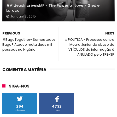
#VídeosIncríveisMP - The Power of Love - Giedie
Laroco
January 21, 2015
PREVIOUS
NEXT
‪#‎BagaTogether‬- Somos todos
#POLÍTICA - Processo contra
Baga? Ataque mata duas mil
Moura Junior de abuso de
pessoas na Nigéria
VEÍCULOS de informação é
ANULADO pelo TRE-SP
COMENTE A MATÉRIA
SIGA-NOS
264
4732
Followers
Likes