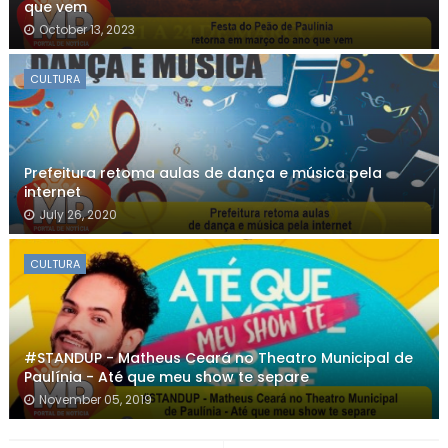
que vem
October 13, 2023
CULTURA
Prefeitura retoma aulas de dança e música pela
internet
July 26, 2020
CULTURA
#STANDUP - Matheus Ceará no Theatro Municipal de
Paulínia - Até que meu show te separe
November 05, 2019