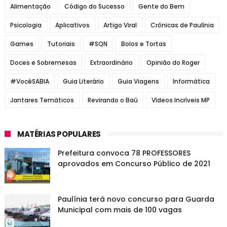
Alimentação
Código do Sucesso
Gente do Bem
Psicologia
Aplicativos
Artigo Viral
Crônicas de Paulínia
Games
Tutoriais
#SQN
Bolos e Tortas
Doces e Sobremesas
Extraordinário
Opinião do Roger
#VocêSABIA
Guia Literário
Guia Viagens
Informática
Jantares Temáticos
Revirando o Baú
Vídeos Incríveis MP
MATÉRIAS POPULARES
Prefeitura convoca 78 PROFESSORES
aprovados em Concurso Público de 2021
Paulínia terá novo concurso para Guarda
Municipal com mais de 100 vagas