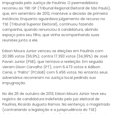
impugnada pela Justiça de Paulínia. O peemedebista
recorreu ao TRE-SP (Tribunal Regional Eleitoral de São Paulo),
que, em setembro de 2012, manteve a decisão de primeira
instância. Enquanto aguardava julgamento de recurso no
TSE (Tribunal Superior Eleitoral), continuou fazendo
campanha, quando renunciou à candidatura, abrindo
espaço para seu filho, que vinha acompanhando suas
reuniões junto a ele.
Edson Moura Junior venceu as eleições em Paulínia com
20.385 votos (56,9%); contra 17.393 votos (34,99%) de José
Pavan Junior (PSB), que tentava a reeleição. Em seguida
vieram Dixon Carvalho (PT), com 6.473 votos e Adilson
Censi, o “Palito” (PCdoB) com 5.456 votos. No entanto seus
adversários recorreram na Justiça local pedindo sua
impugnação.
No dia 26 de outubro de 2013, Edson Moura Júnior teve seu
registro de candidatura indeferido pelo juiz eleitoral de
Paulínia, Ricardo Augusto Ramos. Na sentença, o magistrado
(contrariando a legislação e a jurisprudência do TSE)