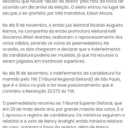
declarou que houve “abuso de direito” pelo fato da troca ter
ocorrido um dia antes da eleição. O eleito entrou no lugar de
seu pai, o ex-prefeito, por três mandatos, Edson Moura.
No dia 9 de novembro, o então juiz eleitoral Ricardo Augusto
Ramos, na companhia da então promotora eleitoral Kelli
Giovanna Altieri Arantes, realizaram o reprocessamento dos
votos válidos, zerando os votos do peemedebista. Na
ocasião, os dois chegaram a declarar que o indeferimento
da candidatura poderia ser mudado, já que há recursos a
serem julgados em instâncias superiores.
No dia 18 de dezembro, o indeferimento da candidatura foi
mantido pelo TRE (Tribunal Regional Eleitoral) de São Paulo,
que é o único no país a ter esse posicionamento que é
contrário a Resolução 23.373 do TSE.
O peemedebista recorreu ao Tribunal Superior Eleitoral, que
em 23 de maio deste ano, por grande maioria dos votos, 5 a
1, aprovou o registro de candidatura. Os ministros seguiram o
relatório e o voto de Nancy Andrighi, então ministra relatora
do caso. Votaram a favor do registro, além de Nancy