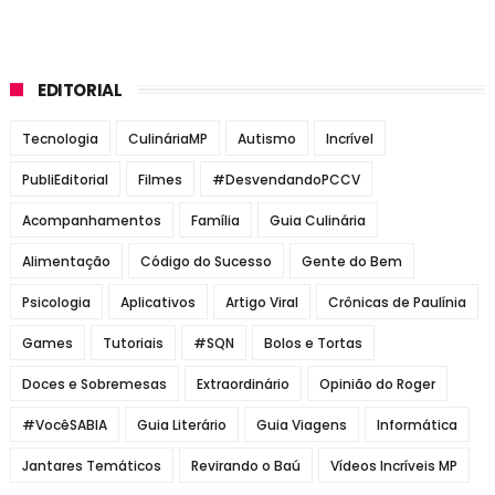
EDITORIAL
Tecnologia
CulináriaMP
Autismo
Incrível
PubliEditorial
Filmes
#DesvendandoPCCV
Acompanhamentos
Família
Guia Culinária
Alimentação
Código do Sucesso
Gente do Bem
Psicologia
Aplicativos
Artigo Viral
Crônicas de Paulínia
Games
Tutoriais
#SQN
Bolos e Tortas
Doces e Sobremesas
Extraordinário
Opinião do Roger
#VocêSABIA
Guia Literário
Guia Viagens
Informática
Jantares Temáticos
Revirando o Baú
Vídeos Incríveis MP