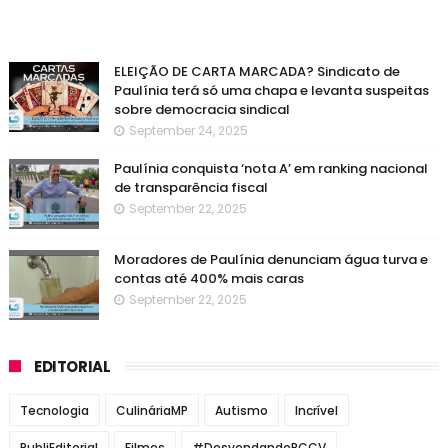
ELEIÇÃO DE CARTA MARCADA? Sindicato de
Paulínia terá só uma chapa e levanta suspeitas
sobre democracia sindical
September 24, 2025
Paulínia conquista ‘nota A’ em ranking nacional
de transparência fiscal
September 22, 2025
Moradores de Paulínia denunciam água turva e
contas até 400% mais caras
September 22, 2025
EDITORIAL
Tecnologia
CulináriaMP
Autismo
Incrível
PubliEditorial
Filmes
#DesvendandoPCCV