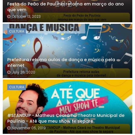
Festa do Peão de Paulínia retorna em março do ano
que vem
October 13, 2023
CULTURA
Prefeitura retoma aulas de dança e música pela
internet
July 26, 2020
CULTURA
#STANDUP - Matheus Ceará no Theatro Municipal de
Paulínia - Até que meu show te separe
November 05, 2019