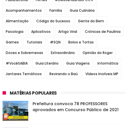
Acompanhamentos
Família
Guia Culinária
Alimentação
Código do Sucesso
Gente do Bem
Psicologia
Aplicativos
Artigo Viral
Crônicas de Paulínia
Games
Tutoriais
#SQN
Bolos e Tortas
Doces e Sobremesas
Extraordinário
Opinião do Roger
#VocêSABIA
Guia Literário
Guia Viagens
Informática
Jantares Temáticos
Revirando o Baú
Vídeos Incríveis MP
MATÉRIAS POPULARES
Prefeitura convoca 78 PROFESSORES
aprovados em Concurso Público de 2021