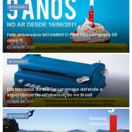
BLOGUEIRO
Feliz aniversário MOVIMENTO PAULÍNIA completa 09
anos !!!
June 16, 2020
BLOGUEIRO
Dia Nacional do Braille: Laramara defende a
importância da alfabetização no Brasil
April 04, 2017
BLOGUEIRO