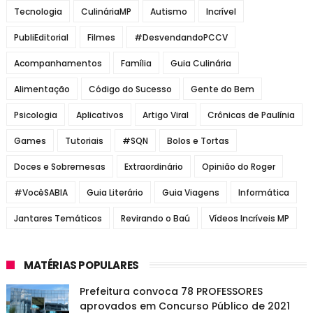
Tecnologia
CulináriaMP
Autismo
Incrível
PubliEditorial
Filmes
#DesvendandoPCCV
Acompanhamentos
Família
Guia Culinária
Alimentação
Código do Sucesso
Gente do Bem
Psicologia
Aplicativos
Artigo Viral
Crônicas de Paulínia
Games
Tutoriais
#SQN
Bolos e Tortas
Doces e Sobremesas
Extraordinário
Opinião do Roger
#VocêSABIA
Guia Literário
Guia Viagens
Informática
Jantares Temáticos
Revirando o Baú
Vídeos Incríveis MP
MATÉRIAS POPULARES
Prefeitura convoca 78 PROFESSORES
aprovados em Concurso Público de 2021