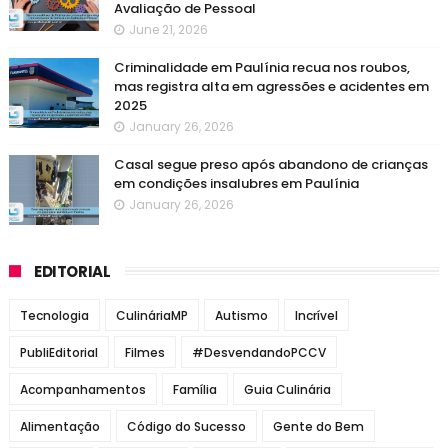
Avaliação de Pessoal
June 21, 2026
Criminalidade em Paulínia recua nos roubos,
mas registra alta em agressões e acidentes em
2025
January 26, 2026
Casal segue preso após abandono de crianças
em condições insalubres em Paulínia
January 26, 2026
EDITORIAL
Tecnologia
CulináriaMP
Autismo
Incrível
PubliEditorial
Filmes
#DesvendandoPCCV
Acompanhamentos
Família
Guia Culinária
Alimentação
Código do Sucesso
Gente do Bem