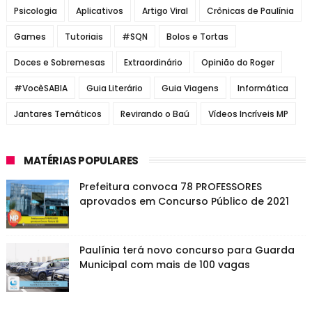
Psicologia
Aplicativos
Artigo Viral
Crônicas de Paulínia
Games
Tutoriais
#SQN
Bolos e Tortas
Doces e Sobremesas
Extraordinário
Opinião do Roger
#VocêSABIA
Guia Literário
Guia Viagens
Informática
Jantares Temáticos
Revirando o Baú
Vídeos Incríveis MP
MATÉRIAS POPULARES
Prefeitura convoca 78 PROFESSORES
aprovados em Concurso Público de 2021
Paulínia terá novo concurso para Guarda
Municipal com mais de 100 vagas