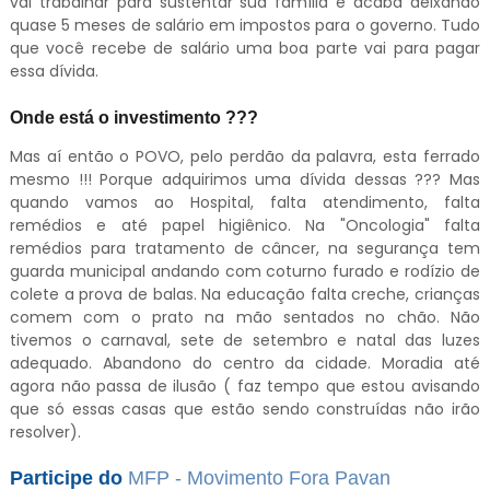
vai trabalhar para sustentar sua família e acaba deixando
quase 5 meses de salário em impostos para o governo. Tudo
que você recebe de salário uma boa parte vai para pagar
essa dívida.
Onde está o investimento ???
Mas aí então o POVO, pelo perdão da palavra, esta ferrado
mesmo !!! Porque adquirimos uma dívida dessas ??? Mas
quando vamos ao Hospital, falta atendimento, falta
remédios e até papel higiênico. Na "Oncologia" falta
remédios para tratamento de câncer, na segurança tem
guarda municipal andando com coturno furado e rodízio de
colete a prova de balas. Na educação falta creche, crianças
comem com o prato na mão sentados no chão. Não
tivemos o carnaval, sete de setembro e natal das luzes
adequado. Abandono do centro da cidade. Moradia até
agora não passa de ilusão ( faz tempo que estou avisando
que só essas casas que estão sendo construídas não irão
resolver).
Participe do
MFP - Movimento Fora Pavan