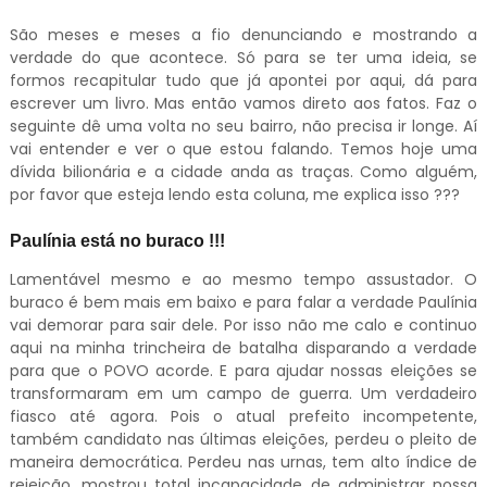
São meses e meses a fio denunciando e mostrando a
verdade do que acontece. Só para se ter uma ideia, se
formos recapitular tudo que já apontei por aqui, dá para
escrever um livro. Mas então vamos direto aos fatos. Faz o
seguinte dê uma volta no seu bairro, não precisa ir longe. Aí
vai entender e ver o que estou falando. Temos hoje uma
dívida bilionária e a cidade anda as traças. Como alguém,
por favor que esteja lendo esta coluna, me explica isso ???
Paulínia está no buraco !!!
Lamentável mesmo e ao mesmo tempo assustador. O
buraco é bem mais em baixo e para falar a verdade Paulínia
vai demorar para sair dele. Por isso não me calo e continuo
aqui na minha trincheira de batalha disparando a verdade
para que o POVO acorde. E para ajudar nossas eleições se
transformaram em um campo de guerra. Um verdadeiro
fiasco até agora. Pois o atual prefeito incompetente,
também candidato nas últimas eleições, perdeu o pleito de
maneira democrática. Perdeu nas urnas, tem alto índice de
rejeição, mostrou total incapacidade de administrar nossa