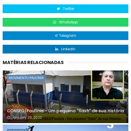
Twitter
WhatsApp
Telegram
LinkedIn
MATÉRIAS RELACIONADAS
MOVIMENTO PAULÍNIA
CONSEG/Paulínia - Um pequeno "flash" de sua História
January 26, 2020