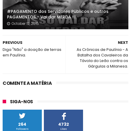
#PAGAMENTO dos Servidores Públicos e outros
PAGAMENTOS - Vai dar MERDA !!!
October 12, 2015
PREVIOUS
NEXT
Diga "Não" a doação de terras
As Crônicas de Paulínia - A
em Paulínia.
Batalha dos Cavaleiros da
Távola do Leão contra os
Gárgulas a Milanesa.
COMENTE A MATÉRIA
SIGA-NOS
264
4732
Followers
Likes