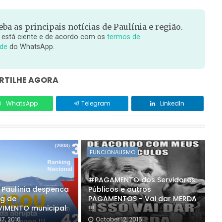
ba as principais notícias de Paulínia e região.
 está ciente e de acordo com os
termos de
ade
do WhatsApp.
TILHE AGORA
WhatsApp
Telegram
LinkedIn
FUNCIONALISMO
#PAGAMENTO dos Servidores
Paulínia despenca
Públicos e outros
g de
PAGAMENTOS - Vai dar MERDA
IMENTO municipal
!!!
7, 2016
October 12, 2015