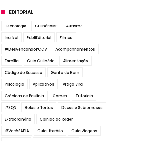
EDITORIAL
Tecnologia
CulináriaMP
Autismo
Incrível
PubliEditorial
Filmes
#DesvendandoPCCV
Acompanhamentos
Família
Guia Culinária
Alimentação
Código do Sucesso
Gente do Bem
Psicologia
Aplicativos
Artigo Viral
Crônicas de Paulínia
Games
Tutoriais
#SQN
Bolos e Tortas
Doces e Sobremesas
Extraordinário
Opinião do Roger
#VocêSABIA
Guia Literário
Guia Viagens