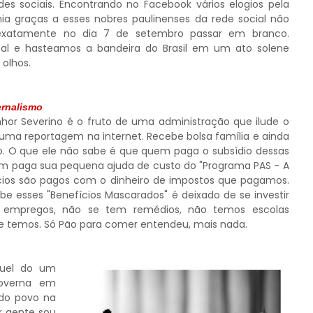
des sociais. Encontrando no Facebook vários elogios pela
nia graças a esses nobres paulinenses da rede social não
exatamente no dia 7 de setembro passar em branco.
al e hasteamos a bandeira do Brasil em um ato solene
 olhos.
ernalismo
nhor Severino é o fruto de uma administração que ilude o
ma reportagem na internet. Recebe bolsa família e ainda
. O que ele não sabe é que quem paga o subsídio dessas
em paga sua pequena ajuda de custo do "Programa PAS - A
cios são pagos com o dinheiro de impostos que pagamos.
be esses "Benefícios Mascarados" é deixado de se investir
ia empregos, não se tem remédios, não temos escolas
e temos. Só Pão para comer entendeu, mais nada.
uel do um
overna em
 do povo na
r gente sou