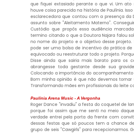
que fiquei extasiado perante o que vi. Um at
houve coisa parecida na história de Paulínia. I
esclarecedora que contou com a presença da D
assunto sobre "Aleitamento Materno". Consegu
Custódio que propôs essa audiência marcada
termino citando o que a Doutora Najara falou s
no nome do projeto e o objetivo desse projeto.
pode ser uma bolsa de incentivo da prática d
equivocado ou reestruturar todo o projeto. Porqu
Disse ainda que sairia mais barato para os 
abrangesse toda gestante desde sua gravid
Colocando a importância do acompanhamento n
Bom minha opinião é que não devemos tornar 
Transformando mães em profissionais do leite 
Paulínia Arena Music - A Vergonha
Roger Dance "invadiu" a festa do coquetel de l
porque foi assim que me senti no meio daquela
verdade entrei pela porta da frente com convite
dessas festas que só poucos tem a chance de
grupo de seis "Cawgirls" para recepcionarmos. G