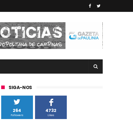
SIGA-NOS
264
4732
Followers
Likes