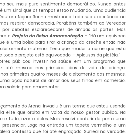
o no seu mais puro sentimento democrático. Nunca antes
sso é um sinal que os tempos estão mudando. Uma audiência
outora Najara Rocha mostrando toda sua experiência no
imos respirar democracia. Parabéns também ao Vereador
 por debates esclarecedores de ambas as partes. Mas
obre o
Projeto da Bolsa Amamentação
. - "Há um equivoco
 Se é uma bolsa para tirar a criança da creche então não
e aleitamento materno. Teria que mudar o nome que está
e todo o projeto está equivocado. - Aplausos da platéia."
cofres públicos investir na saúde em um programa que
ez até mesmo nos primeiros dias de vida da criança.
os primeiros quatro meses de aleitamento das mesmas.
uma ação natural de amor aos seus filhos em comércio.
com salário para amamentar.
ançamento do Arena. Invadiu é um termo que estou usando
 elite que orbita em volta do nosso gestor público. Na
 e tudo, azar o deles. Mais resolvi conferir de perto uma
 presenciar. Logo na entrada um tapete vermelho e um
alera confesso que foi até engraçado. Surreal na verdade.