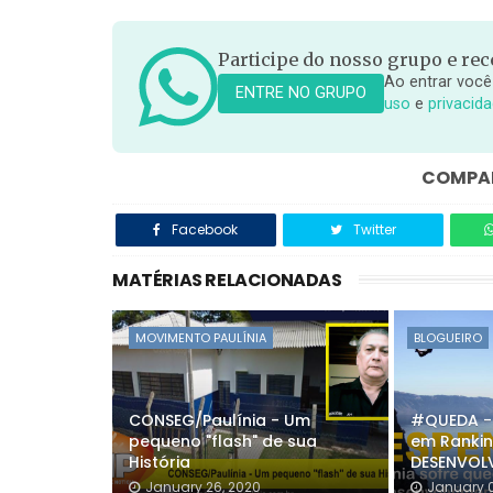
Participe do nosso grupo e rece
Ao entrar você
ENTRE NO GRUPO
uso
e
privacid
COMPAR
Facebook
Twitter
MATÉRIAS RELACIONADAS
MOVIMENTO PAULÍNIA
BLOGUEIRO
CONSEG/Paulínia - Um
#QUEDA - 
pequeno "flash" de sua
em Rankin
História
DESENVOLV
January 26, 2020
January 0