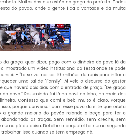
ombato. Muitos dos que estão na graça do prefeito. Todos
a festa do povão, onde a gente fica a vontade e dá muita
 da graça, quer dizer, pago com o dinheiro do povo lá da
Foi mostrado um vídeo institucional da festa onde se pode
ensei: - "Lá se vai nossos 10 milhões de reais para inflar o
iquecer uma tal de "Family". Ai veio o discurso do gestor
 e que haverá dois dias com a entrada de graça. "De graça
 do povo." Resumindo fui lá no covil do lobo, no meio das
nheiro. Confesso que comi e bebi muito é claro. Porque
ó isso, porque conversar com esse povo da elite que orbita
o a grande maioria do povão ralando a beça para ter o
abandonada as traças. Sem remédio, sem creche, sem
em uma pá de coisa. Detalhe o coquetel foi numa segunda
trabalhar, isso quando se tem emprego né.