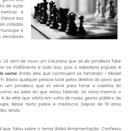
lta de ação
ineficaz e
r Dance sou
 do cidadão
 munícipe e
 servidores
á vem de novo um colunista que se diz jornalista falar
-se indiferente a tudo isso, pois a sabedoria popular é
elo come
. Então eles que continuem se fartando! - Mizael
m. Basta qualquer pessoa lutar pelos direitos do povo que
m um jornaleco que só serve para forrar a casinha do
a como eu sabe do que estou falando. Só resta mesmo o
é da elite que orbita em volta de nosso gestor público de
poupe desse texto pobre e medíocre. Depois de 19 anos
eu ainda.
al que falou sobre o tema: Bolsa Amamentação. Confesso