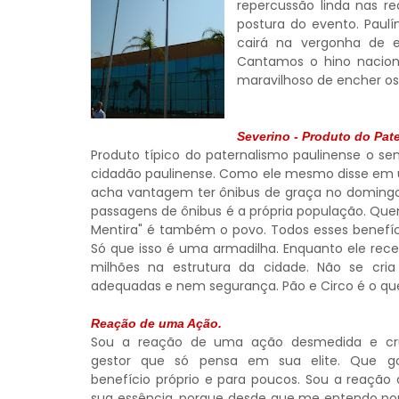
repercussão linda nas re
postura do evento. Paulí
cairá na vergonha de 
Cantamos o hino nacion
maravilhoso de encher os
Severino - Produto do Pat
Produto típico do paternalismo paulinense o se
cidadão paulinense. Como ele mesmo disse em u
acha vantagem ter ônibus de graça no domingo
passagens de ônibus é a própria população. Qu
Mentira" é também o povo. Todos esses benefí
Só que isso é uma armadilha. Enquanto ele rece
milhões na estrutura da cidade. Não se cr
adequadas e nem segurança. Pão e Circo é o qu
Reação de uma Ação.
Sou a reação de uma ação desmedida e cr
gestor que só pensa em sua elite. Que g
benefício próprio e para poucos. Sou a reação
sua essência, porque desde que me entendo po