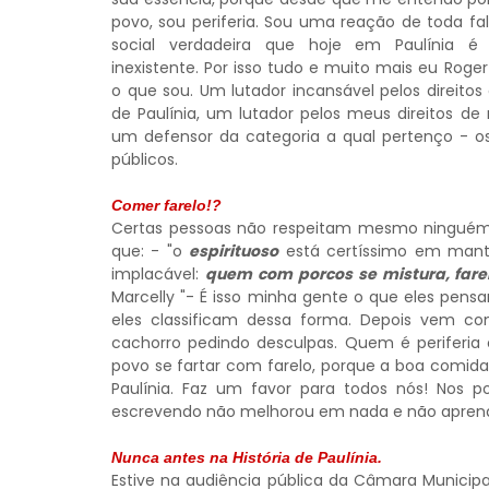
povo, sou periferia. Sou uma reação de toda fa
social verdadeira que hoje em Paulínia é 
inexistente. Por isso tudo e muito mais eu Roge
o que sou. Um lutador incansável pelos direitos
de Paulínia, um lutador pelos meus direitos de
um defensor da categoria a qual pertenço - os
públicos.
Comer farelo!?
Certas pessoas não respeitam mesmo ninguém. L
que: - "o
espirituoso
está certíssimo em manter
implacável:
quem com porcos se mistura, far
Marcelly "- É isso minha gente o que eles pensa
eles classificam dessa forma. Depois vem co
cachorro pedindo desculpas. Quem é periferi
povo se fartar com farelo, porque a boa comida 
Paulínia. Faz um favor para todos nós! Nos 
escrevendo não melhorou em nada e não aprend
Nunca antes na História de Paulínia.
Estive na audiência pública da Câmara Municip