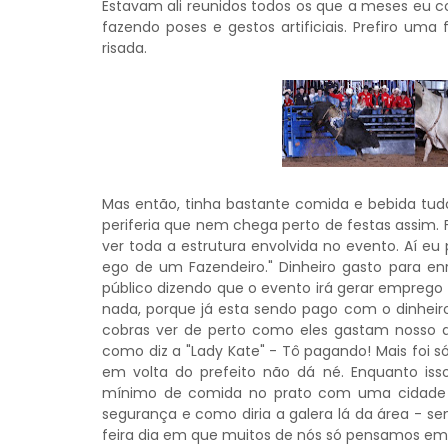
Estavam ali reunidos todos os que a meses eu c
fazendo poses e gestos artificiais. Prefiro um
risada.
Mas então, tinha bastante comida e bebida tudo
periferia que nem chega perto de festas assim. 
ver toda a estrutura envolvida no evento. Aí eu p
ego de um Fazendeiro." Dinheiro gasto para enr
público dizendo que o evento irá gerar emprego
nada, porque já esta sendo pago com o dinheiro
cobras ver de perto como eles gastam nosso di
como diz a "Lady Kate" - Tô pagando! Mais foi s
em volta do prefeito não dá né. Enquanto iss
mínimo de comida no prato com uma cidade 
segurança e como diria a galera lá da área - s
feira dia em que muitos de nós só pensamos em 