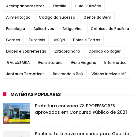
Acompanhamentos
Família
Guia Culinária
Alimentação
Código do Sucesso
Gente do Bem
Psicologia
Aplicativos
Artigo Viral
Crônicas de Paulínia
Games
Tutoriais
#SQN
Bolos e Tortas
Doces e Sobremesas
Extraordinário
Opinião do Roger
#VocêSABIA
Guia Literário
Guia Viagens
Informática
Jantares Temáticos
Revirando o Baú
Vídeos Incríveis MP
MATÉRIAS POPULARES
Prefeitura convoca 78 PROFESSORES
aprovados em Concurso Público de 2021
Paulínia terá novo concurso para Guarda