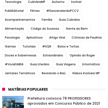
Tecnologia
CulináriaMP
Autismo
Incrível
PubliEditorial
Filmes
#DesvendandoPCCV
Acompanhamentos
Família
Guia Culinária
Alimentação
Código do Sucesso
Gente do Bem
Psicologia
Aplicativos
Artigo Viral
Crônicas de Paulínia
Games
Tutoriais
#SQN
Bolos e Tortas
Doces e Sobremesas
Extraordinário
Opinião do Roger
#VocêSABIA
Guia Literário
Guia Viagens
Informática
Jantares Temáticos
Revirando o Baú
Vídeos Incríveis MP
MATÉRIAS POPULARES
Prefeitura convoca 78 PROFESSORES
aprovados em Concurso Público de 2021