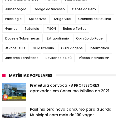
Alimentação
Código do Sucesso
Gente do Bem
Psicologia
Aplicativos
Artigo Viral
Crônicas de Paulínia
Games
Tutoriais
#SQN
Bolos e Tortas
Doces e Sobremesas
Extraordinário
Opinião do Roger
#VocêSABIA
Guia Literário
Guia Viagens
Informática
Jantares Temáticos
Revirando o Baú
Vídeos Incríveis MP
MATÉRIAS POPULARES
Prefeitura convoca 78 PROFESSORES
aprovados em Concurso Público de 2021
Paulínia terá novo concurso para Guarda
Municipal com mais de 100 vagas