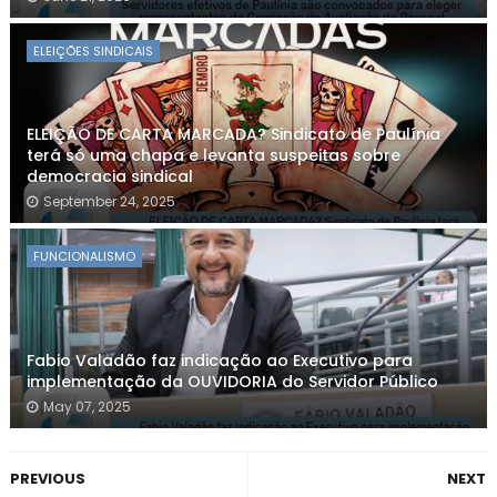
ELEIÇÕES SINDICAIS
ELEIÇÃO DE CARTA MARCADA? Sindicato de Paulínia
terá só uma chapa e levanta suspeitas sobre
democracia sindical
September 24, 2025
FUNCIONALISMO
Fabio Valadão faz indicação ao Executivo para
implementação da OUVIDORIA do Servidor Público
May 07, 2025
PREVIOUS
NEXT