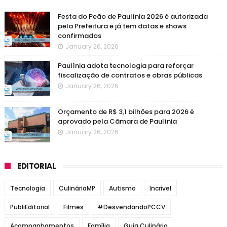
Festa do Peão de Paulínia 2026 é autorizada
pela Prefeitura e já tem datas e shows
confirmados
January 26, 2026
Paulínia adota tecnologia para reforçar
fiscalização de contratos e obras públicas
January 26, 2026
Orçamento de R$ 3,1 bilhões para 2026 é
aprovado pela Câmara de Paulínia
January 26, 2026
EDITORIAL
Tecnologia
CulináriaMP
Autismo
Incrível
PubliEditorial
Filmes
#DesvendandoPCCV
Acompanhamentos
Família
Guia Culinária