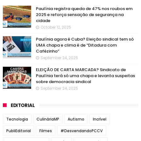
Paulínia registra queda de 47% nos roubos em
2025 e reforça sensação de segurança na
cidade
October 12, 2025
Paulínia agora é Cuba? Eleição sindical tem só
UMA chapa e clima é de “Ditadura com
Cafézinho”
September 24, 2025
ELEIÇÃO DE CARTA MARCADA? Sindicato de
Paulínia terá só uma chapa e levanta suspeitas
sobre democracia sindical
September 24, 2025
EDITORIAL
Tecnologia
CulináriaMP
Autismo
Incrível
PubliEditorial
Filmes
#DesvendandoPCCV