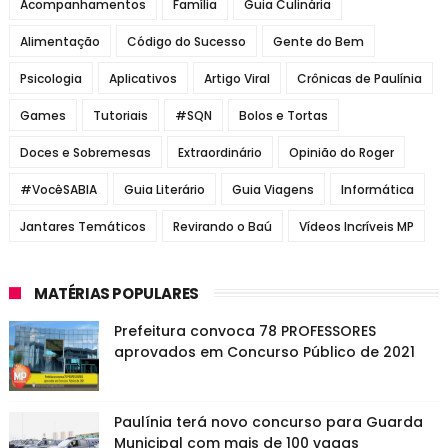
Acompanhamentos
Família
Guia Culinária
Alimentação
Código do Sucesso
Gente do Bem
Psicologia
Aplicativos
Artigo Viral
Crônicas de Paulínia
Games
Tutoriais
#SQN
Bolos e Tortas
Doces e Sobremesas
Extraordinário
Opinião do Roger
#VocêSABIA
Guia Literário
Guia Viagens
Informática
Jantares Temáticos
Revirando o Baú
Vídeos Incríveis MP
MATÉRIAS POPULARES
Prefeitura convoca 78 PROFESSORES
aprovados em Concurso Público de 2021
Paulínia terá novo concurso para Guarda
Municipal com mais de 100 vagas