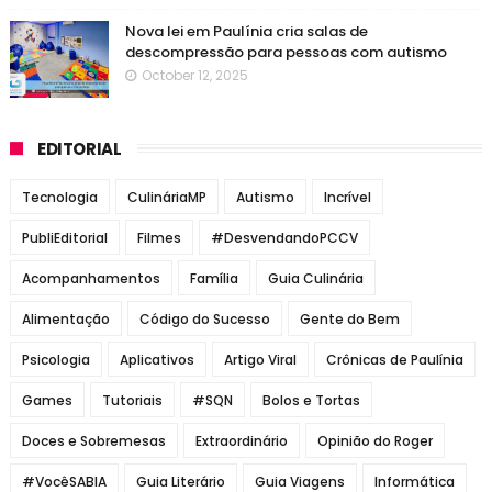
Nova lei em Paulínia cria salas de
descompressão para pessoas com autismo
October 12, 2025
EDITORIAL
Tecnologia
CulináriaMP
Autismo
Incrível
PubliEditorial
Filmes
#DesvendandoPCCV
Acompanhamentos
Família
Guia Culinária
Alimentação
Código do Sucesso
Gente do Bem
Psicologia
Aplicativos
Artigo Viral
Crônicas de Paulínia
Games
Tutoriais
#SQN
Bolos e Tortas
Doces e Sobremesas
Extraordinário
Opinião do Roger
#VocêSABIA
Guia Literário
Guia Viagens
Informática