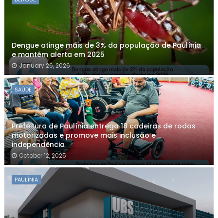
Dengue atinge mais de 3% da população de Paulínia
e mantém alerta em 2025
January 26, 2026
SAÚDE
Prefeitura de Paulínia entrega 18 cadeiras de rodas
motorizadas e promove mais inclusão e
independência
October 12, 2025
PAULÍNIA