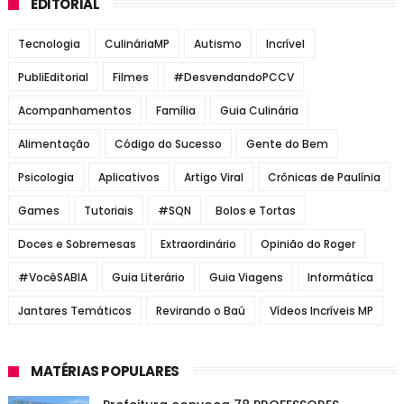
EDITORIAL
Tecnologia
CulináriaMP
Autismo
Incrível
PubliEditorial
Filmes
#DesvendandoPCCV
Acompanhamentos
Família
Guia Culinária
Alimentação
Código do Sucesso
Gente do Bem
Psicologia
Aplicativos
Artigo Viral
Crônicas de Paulínia
Games
Tutoriais
#SQN
Bolos e Tortas
Doces e Sobremesas
Extraordinário
Opinião do Roger
#VocêSABIA
Guia Literário
Guia Viagens
Informática
Jantares Temáticos
Revirando o Baú
Vídeos Incríveis MP
MATÉRIAS POPULARES