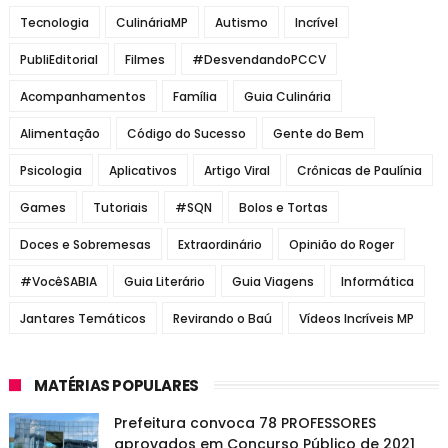
Tecnologia
CulináriaMP
Autismo
Incrível
PubliEditorial
Filmes
#DesvendandoPCCV
Acompanhamentos
Família
Guia Culinária
Alimentação
Código do Sucesso
Gente do Bem
Psicologia
Aplicativos
Artigo Viral
Crônicas de Paulínia
Games
Tutoriais
#SQN
Bolos e Tortas
Doces e Sobremesas
Extraordinário
Opinião do Roger
#VocêSABIA
Guia Literário
Guia Viagens
Informática
Jantares Temáticos
Revirando o Baú
Vídeos Incríveis MP
MATÉRIAS POPULARES
Prefeitura convoca 78 PROFESSORES
aprovados em Concurso Público de 2021