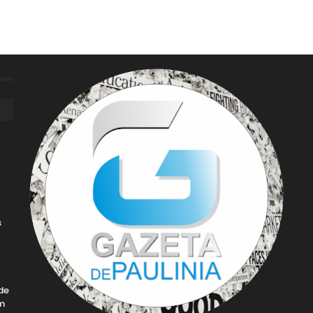
s
de
m