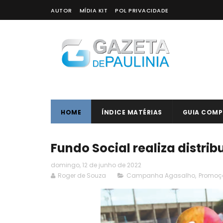
AUTOR
MÍDIA KIT
POL PRIVACIDADE
HOME
ÍNDICE MATÉRIAS
GUIA COMP
Fundo Social realiza distri
domingo, 12 de junho de 2022
Roger de Souza
Campanha Agasalho
,
Promoç