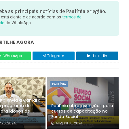
ba as principais notícias de Paulínia e região.
 está ciente e de acordo com os
termos de
ade
do WhatsApp.
TILHE AGORA
WhatsApp
Telegram
LinkedIn
PAULÍNIA
ato envia à Câmara
ia programa de
Paulínia abre inscrições para
ara idosos de
cursos de capacitação no
Fundo Social
 26, 2024
August 10, 2024