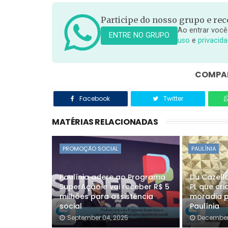
Participe do nosso grupo e rece
Ao entrar você
ENTRE NO GRUPO
uso
e
privacid
COMPAR
Facebook
Twitter
MATÉRIAS RELACIONADAS
PROMOÇÃO SOCIAL
PAULÍNIA
Paulínia adere ao Programa
Du Cazell
SuperAção e vai receber R$ 5
PL que cr
milhões para assistência
moradia p
social
Paulínia
September 04, 2025
December