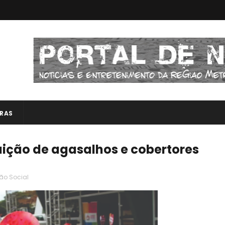
RAS
buição de agasalhos e cobertores
ão Social