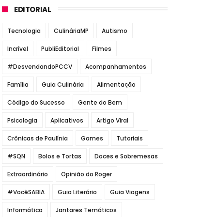
EDITORIAL
Tecnologia
CulináriaMP
Autismo
Incrível
PubliEditorial
Filmes
#DesvendandoPCCV
Acompanhamentos
Família
Guia Culinária
Alimentação
Código do Sucesso
Gente do Bem
Psicologia
Aplicativos
Artigo Viral
Crônicas de Paulínia
Games
Tutoriais
#SQN
Bolos e Tortas
Doces e Sobremesas
Extraordinário
Opinião do Roger
#VocêSABIA
Guia Literário
Guia Viagens
Informática
Jantares Temáticos