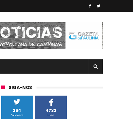
SIGA-NOS
264
4732
Followers
Likes