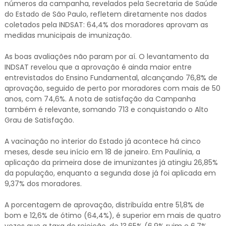
números da campanha, revelados pela Secretaria de Saúde
do Estado de São Paulo, refletem diretamente nos dados
coletados pela INDSAT: 64,4% dos moradores aprovam as
medidas municipais de imunização.
As boas avaliações não param por aí. O levantamento da
INDSAT revelou que a aprovação é ainda maior entre
entrevistados do Ensino Fundamental, alcançando 76,8% de
aprovação, seguido de perto por moradores com mais de 50
anos, com 74,6%. A nota de satisfação da Campanha
também é relevante, somando 713 e conquistando o Alto
Grau de Satisfação.
A vacinação no interior do Estado já acontece há cinco
meses, desde seu início em 18 de janeiro. Em Paulínia, a
aplicação da primeira dose de imunizantes já atingiu 26,85%
da população, enquanto a segunda dose já foi aplicada em
9,37% dos moradores.
A porcentagem de aprovação, distribuída entre 51,8% de
bom e 12,6% de ótimo (64,4%), é superior em mais de quatro
vezes que a taxa de rejeição, de 13,65% (6,9% ruim e 6,7%