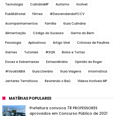
Tecnologia
CulináriaMP
Autismo
Incrível
PubliEditorial
Filmes
#DesvendandoPCCV
Acompanhamentos
Família
Guia Culinária
Alimentação
Código do Sucesso
Gente do Bem
Psicologia
Aplicativos
Artigo Viral
Crônicas de Paulínia
Games
Tutoriais
#SQN
Bolos e Tortas
Doces e Sobremesas
Extraordinário
Opinião do Roger
#VocêSABIA
Guia Literário
Guia Viagens
Informática
Jantares Temáticos
Revirando o Baú
Vídeos Incríveis MP
MATÉRIAS POPULARES
Prefeitura convoca 78 PROFESSORES
aprovados em Concurso Público de 2021