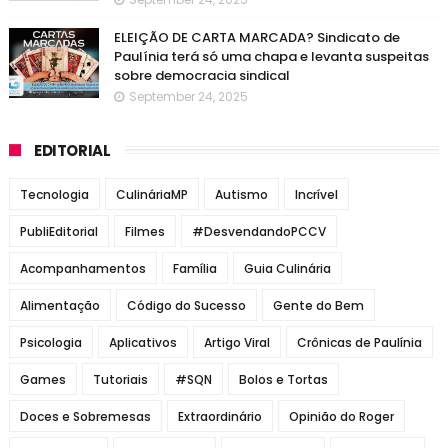
ELEIÇÃO DE CARTA MARCADA? Sindicato de
Paulínia terá só uma chapa e levanta suspeitas
sobre democracia sindical
September 24, 2025
EDITORIAL
Tecnologia
CulináriaMP
Autismo
Incrível
PubliEditorial
Filmes
#DesvendandoPCCV
Acompanhamentos
Família
Guia Culinária
Alimentação
Código do Sucesso
Gente do Bem
Psicologia
Aplicativos
Artigo Viral
Crônicas de Paulínia
Games
Tutoriais
#SQN
Bolos e Tortas
Doces e Sobremesas
Extraordinário
Opinião do Roger