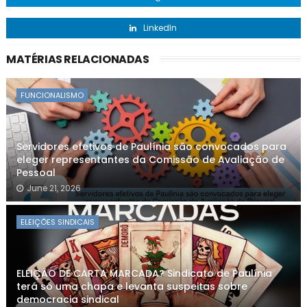
LinkedIn
MATÉRIAS RELACIONADAS
FUNCIONALISMO
Servidores efetivos de Paulínia são convocados para
eleger representantes da Comissão de Avaliação de
Pessoal
June 21, 2026
ELEIÇÕES SINDICAIS
ELEIÇÃO DE CARTA MARCADA? Sindicato de Paulínia
terá só uma chapa e levanta suspeitas sobre
democracia sindical