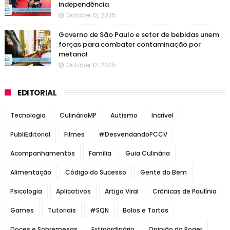
independência
October 12, 2025
Governo de São Paulo e setor de bebidas unem
forças para combater contaminação por
metanol
October 12, 2025
EDITORIAL
Tecnologia
CulináriaMP
Autismo
Incrível
PubliEditorial
Filmes
#DesvendandoPCCV
Acompanhamentos
Família
Guia Culinária
Alimentação
Código do Sucesso
Gente do Bem
Psicologia
Aplicativos
Artigo Viral
Crônicas de Paulínia
Games
Tutoriais
#SQN
Bolos e Tortas
Doces e Sobremesas
Extraordinário
Opinião do Roger