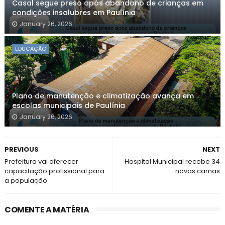
Casal segue preso após abandono de crianças em
condições insalubres em Paulínia
January 26, 2026
EDUCAÇÃO
Plano de manutenção e climatização avança em
escolas municipais de Paulínia
January 26, 2026
PREVIOUS
NEXT
Prefeitura vai oferecer
Hospital Municipal recebe 34
capacitação profissional para
novas camas
a população
COMENTE A MATÉRIA