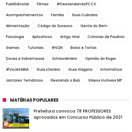
PubliEditorial
Filmes
#DesvendandoPCCV
Acompanhamentos
Família
Guia Culinária
Alimentação
Código do Sucesso
Gente do Bem
Psicologia
Aplicativos
Artigo Viral
Crônicas de Paulínia
Games
Tutoriais
#SQN
Bolos e Tortas
Doces e Sobremesas
Extraordinário
Opinião do Roger
#VocêSABIA
Guia Literário
Guia Viagens
Informática
Jantares Temáticos
Revirando o Baú
Vídeos Incríveis MP
MATÉRIAS POPULARES
Prefeitura convoca 78 PROFESSORES
aprovados em Concurso Público de 2021