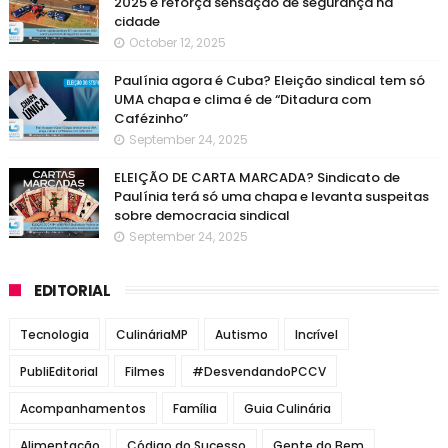
2025 e reforça sensação de segurança na
cidade
October 12, 2025
Paulínia agora é Cuba? Eleição sindical tem só
UMA chapa e clima é de “Ditadura com
Cafézinho”
September 24, 2025
ELEIÇÃO DE CARTA MARCADA? Sindicato de
Paulínia terá só uma chapa e levanta suspeitas
sobre democracia sindical
September 24, 2025
EDITORIAL
Tecnologia
CulináriaMP
Autismo
Incrível
PubliEditorial
Filmes
#DesvendandoPCCV
Acompanhamentos
Família
Guia Culinária
Alimentação
Código do Sucesso
Gente do Bem