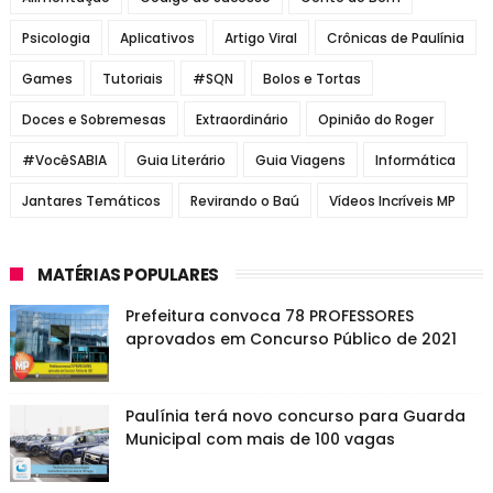
Psicologia
Aplicativos
Artigo Viral
Crônicas de Paulínia
Games
Tutoriais
#SQN
Bolos e Tortas
Doces e Sobremesas
Extraordinário
Opinião do Roger
#VocêSABIA
Guia Literário
Guia Viagens
Informática
Jantares Temáticos
Revirando o Baú
Vídeos Incríveis MP
MATÉRIAS POPULARES
Prefeitura convoca 78 PROFESSORES
aprovados em Concurso Público de 2021
Paulínia terá novo concurso para Guarda
Municipal com mais de 100 vagas