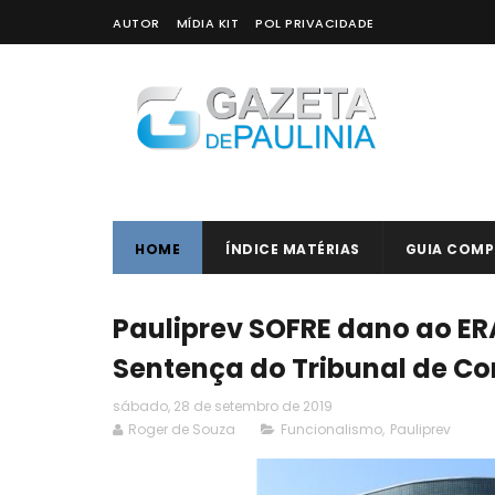
AUTOR
MÍDIA KIT
POL PRIVACIDADE
HOME
ÍNDICE MATÉRIAS
GUIA COMP
Pauliprev SOFRE dano ao E
Sentença do Tribunal de Co
sábado, 28 de setembro de 2019
Roger de Souza
Funcionalismo
,
Pauliprev