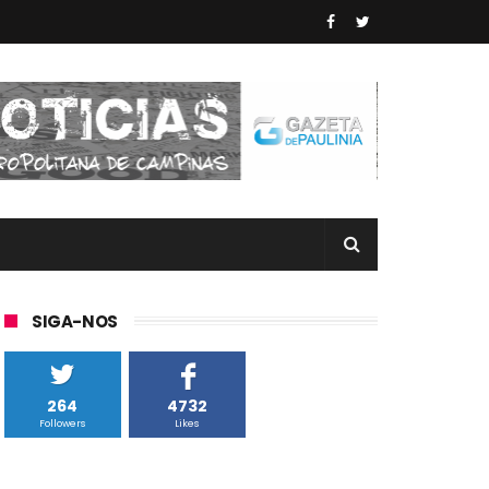
SIGA-NOS
264
4732
Followers
Likes