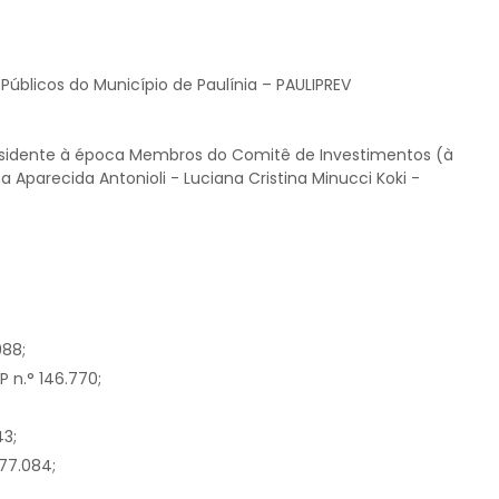
 Públicos do Município de Paulínia – PAULIPREV
Presidente à época Membros do Comitê de Investimentos (à
 Aparecida Antonioli - Luciana Cristina Minucci Koki -
988;
 n.° 146.770;
43;
77.084;