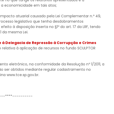
te no que tange os relatórios apresentados e à
a a economicidade em tais atos;
 impacto atuarial causado pela Lei Complementar n.º 49,
 processo legislativo que tenha desdobramentos
feito à disposição inserta no §1º do art. 17 da LRF, tendo
21 da mesma Lei.
e à Delegacia de Repressão à Corrupção e Crimes
o relativa à aplicação de recursos no fundo SCULPTOR
mento eletrônico, na conformidade da Resolução nº 1/2011, a
o ser obtidos mediante regular cadastramento no
ina www.tce.sp.gov.br.
---****----------