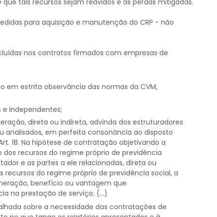
e que tais recursos sejam reavidos e as perdas mitigadas.
medidas para aquisição e manutenção do CRP - não
ncluídas nos contratos firmados com empresas de
do em estrita observância das normas da CVM,
s e independentes;
ação, direta ou indireta, advinda dos estruturadores
ou analisados, em perfeita consonância ao disposto
2: Art. 18. Na hipótese de contratação objetivando a
o dos recursos do regime próprio de previdência
restador e as partes a ele relacionadas, direta ou
 recursos do regime próprio de previdência social, a
neração, benefício ou vantagem que
 na prestação de serviço; (...)
talhada sobre a necessidade das contratações de