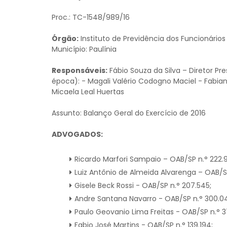
Proc.: TC-1548/989/16
Órgão:
Instituto de Previdência dos Funcionários
Município: Paulínia
Responsáveis:
Fábio Souza da Silva – Diretor 
época): - Magali Valério Codogno Maciel - Fabiana
Micaela Leal Huertas
Assunto: Balanço Geral do Exercício de 2016
ADVOGADOS:
Ricardo Marfori Sampaio – OAB/SP n.° 222.
Luiz Antônio de Almeida Alvarenga – OAB/SP
Gisele Beck Rossi - OAB/SP n.° 207.545;
Andre Santana Navarro - OAB/SP n.° 300.0
Paulo Geovanio Lima Freitas - OAB/SP n.° 3
Fabio José Martins - OAB/SP n.° 139.194;