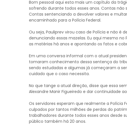
Bom pessoal aqui esta mais um capítulo da trágic
sofrendo durante todos esses anos. Contas não s
Contas sentenciando a devolver valores e multan
encaminhado para a Polícia Federal.
Ou seja, Pauliprev virou caso de Polícia e não 
denunciando essas mazelas. Eu aqui mesmo no P
as matérias há anos e apontando os fatos e cobr
Em uma conversa informal com o atual presidente
tomaram conhecimento dessa sentença do tribu
sendo estudadas e algumas já começaram a ser
cuidado que o caso necessita.
No que tange a atual direção, disse que essa s
Alexandre Manir Figueiredo e dar continuidade aos
Os servidores esperam que realmente a Polícia Fe
culpados por tantos milhões de perdas do patri
trabalhadores durante todos esses anos desde s
público também há 20 anos.