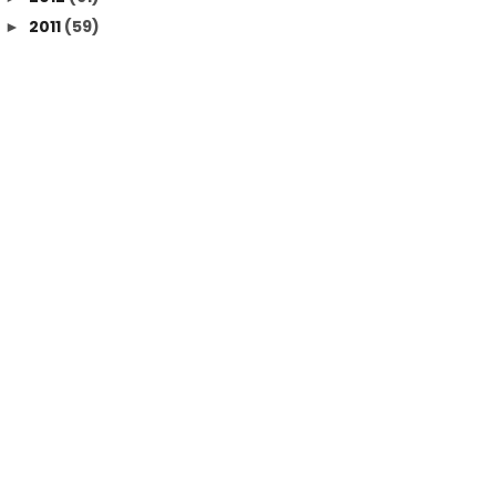
2011
(59)
►