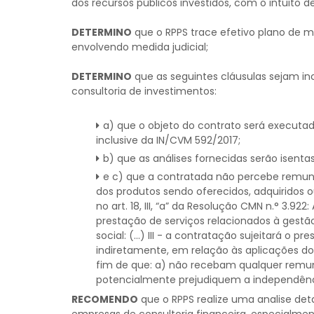
dos recursos públicos investidos, com o intuito d
DETERMINO
que o RPPS trace efetivo plano de 
envolvendo medida judicial;
DETERMINO
que as seguintes cláusulas sejam i
consultoria de investimentos:
a) que o objeto do contrato será executa
inclusive da IN/CVM 592/2017;
b) que as análises fornecidas serão isenta
e c) que a contratada não percebe remuner
dos produtos sendo oferecidos, adquiridos 
no art. 18, III, “a” da Resolução CMN n.° 3.92
prestação de serviços relacionados à gestã
social: (...) III - a contratação sujeitará o p
indiretamente, em relação às aplicações dos
fim de que: a) não recebam qualquer remu
potencialmente prejudiquem a independência
RECOMENDO
que o RPPS realize uma analise de