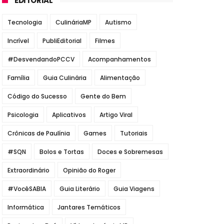
EDITORIAL
Tecnologia
CulináriaMP
Autismo
Incrível
PubliEditorial
Filmes
#DesvendandoPCCV
Acompanhamentos
Família
Guia Culinária
Alimentação
Código do Sucesso
Gente do Bem
Psicologia
Aplicativos
Artigo Viral
Crônicas de Paulínia
Games
Tutoriais
#SQN
Bolos e Tortas
Doces e Sobremesas
Extraordinário
Opinião do Roger
#VocêSABIA
Guia Literário
Guia Viagens
Informática
Jantares Temáticos