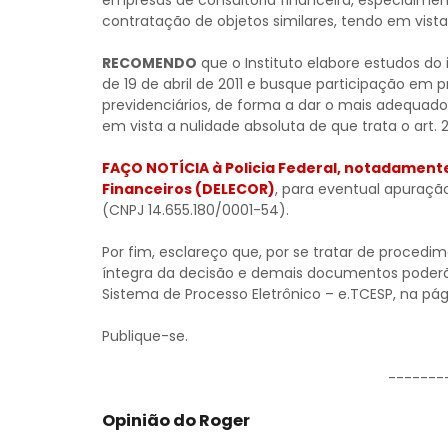
empresas de consultoria financeira, especialmen
contratação de objetos similares, tendo em vist
RECOMENDO
que o Instituto elabore estudos do
de 19 de abril de 2011 e busque participação em
previdenciários, de forma a dar o mais adequado e
em vista a nulidade absoluta de que trata o art. 
FAÇO NOTÍCIA à Policia Federal, notadament
Financeiros (DELECOR)
, para eventual apuraçã
(CNPJ 14.655.180/0001-54).
Por fim, esclareço que, por se tratar de procedi
íntegra da decisão e demais documentos poderã
Sistema de Processo Eletrônico – e.TCESP, na pág
Publique-se.
-------
Opinião do Roger