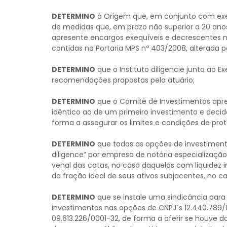
DETERMINO
à Origem que, em conjunto com exec
de medidas que, em prazo não superior a 20 ano
apresente encargos exequíveis e decrescentes n
contidas na Portaria MPS nº 403/2008, alterada pe
DETERMINO
que o Instituto diligencie junto ao 
recomendações propostas pelo atuário;
DETERMINO
que o Comitê de Investimentos aprec
idêntico ao de um primeiro investimento e decid
forma a assegurar os limites e condições de prot
DETERMINO
que todas as opções de investiment
diligence” por empresa de notória especialização
venal das cotas, no caso daquelas com liquidez i
da fração ideal de seus ativos subjacentes, no ca
DETERMINO
que se instale uma sindicância para
investimentos nas opções de CNPJ´s 12.440.789/0
09.613.226/0001-32, de forma a aferir se houve d