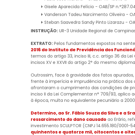
Gisele Aparecida Felício - OAB/SP n.°287.0
Vanderson Tadeu Narcimento Oliveira - OAB
Steban Saavedra Sandy Pinto Lizarazu - OA
INSTRUÇÃO:
UR-3 Unidade Regional de Campinas
EXTRATO:
Pelos fundamentos expostos na sent
2016 do Instituto de Previdência dos Funcioná
termos do artigo 33, inciso III, c.c. artigo 36 da
incisos XV e XXVII do artigo 2° do mesmo diploma 
Outrossim, face à gravidade dos fatos apurados,
frente à imperícia e imprudência na prática dos 
afrontaram o cumprimento das condições de prot
inciso II da Lei Complementar n° 709/93, aplico ao
à época, multa no equivalente pecuniário a 2000 
Determino, ao Sr. Fábio Souza da Silva e a Sr
ressarcimento do dano causado
ao Erário, r
investimento SCULPTOR (CNPJ 14.655.180/0001-5
quinhentos e quatorze mil, oitocentos e oite