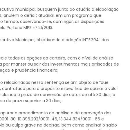
utivo municipal, busquem junto ao atuário a elaboração
s, anulem o déficit atuarial, em um programa que
o tempo, observando-se, com rigor, as disposições
la Portaria MPS nº 21/2013.
Executivo Municipal, objetivando a adoção INTEGRAL das
ie todas as opções da carteira, com o nível de análise
a por manter ou sair dos investimentos mais arriscados de
eção e prudência financeira;
o relacionadas nessa sentença sejam objeto de “due
, contratada para o propósito específico de apurar o valor
ncluindo o prazo de conversão de cotas de até 30 dias, e
so de prazo superior a 30 dias;
 apurar o procedimento de análise e de aprovação dos
001-80, 10.896.292/0001-46, 13.344.834/0001- 66 e
olo ou culpa grave na decisão, bem como analisar o saldo