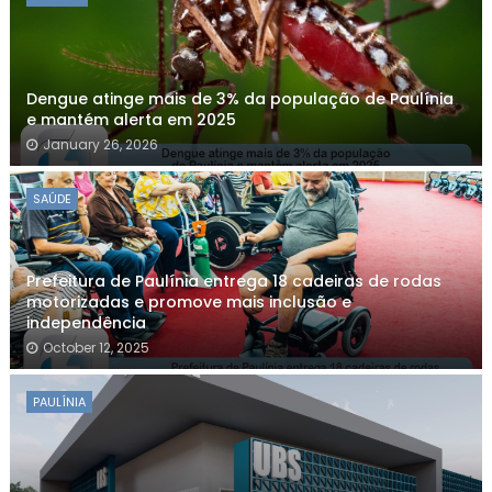
Dengue atinge mais de 3% da população de Paulínia
e mantém alerta em 2025
January 26, 2026
SAÚDE
Prefeitura de Paulínia entrega 18 cadeiras de rodas
motorizadas e promove mais inclusão e
independência
October 12, 2025
PAULÍNIA