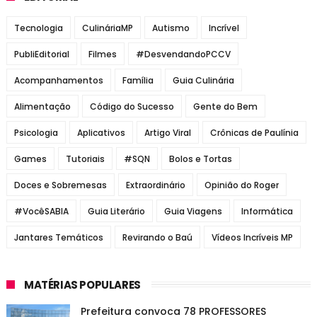
Tecnologia
CulináriaMP
Autismo
Incrível
PubliEditorial
Filmes
#DesvendandoPCCV
Acompanhamentos
Família
Guia Culinária
Alimentação
Código do Sucesso
Gente do Bem
Psicologia
Aplicativos
Artigo Viral
Crônicas de Paulínia
Games
Tutoriais
#SQN
Bolos e Tortas
Doces e Sobremesas
Extraordinário
Opinião do Roger
#VocêSABIA
Guia Literário
Guia Viagens
Informática
Jantares Temáticos
Revirando o Baú
Vídeos Incríveis MP
MATÉRIAS POPULARES
Prefeitura convoca 78 PROFESSORES